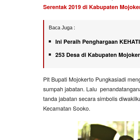
Serentak 2019 di Kabupaten Mojoke
Baca Juga :
Ini Peraih Penghargaan KEHAT
253 Desa di Kabupaten Mojoker
Plt Bupati Mojokerto Pungkasiadi me
sumpah jabatan. Lalu penandatangana
tanda jabatan secara simbolis diwakil
Kecamatan Sooko.