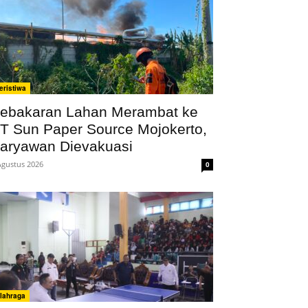
eristiwa
ebakaran Lahan Merambat ke
T Sun Paper Source Mojokerto,
aryawan Dievakuasi
Agustus 2026
0
lahraga