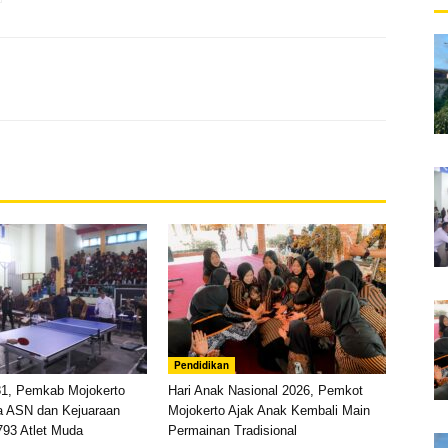
Pendidikan
81, Pemkab Mojokerto
Hari Anak Nasional 2026, Pemkot
a ASN dan Kejuaraan
Mojokerto Ajak Anak Kembali Main
793 Atlet Muda
Permainan Tradisional