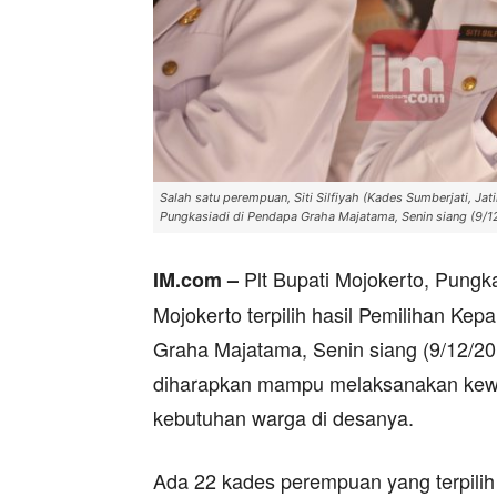
Salah satu perempuan, Siti Silfiyah (Kades Sumberjati, Jat
Pungkasiadi di Pendapa Graha Majatama, Senin siang (9/12
Plt Bupati Mojokerto, Pungk
IM.com –
Mojokerto terpilih hasil Pemilihan Kep
Graha Majatama, Senin siang (9/12/20
diharapkan mampu melaksanakan kew
kebutuhan warga di desanya.
Ada 22 kades perempuan yang terpilih