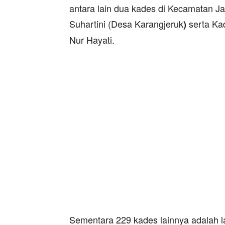
antara lain dua kades di Kecamatan Jati
Suhartini (Desa Karangjeruk
serta Ka
)
Nur Hayati.
Sementara 229 kades lainnya adalah la