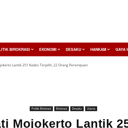
ITIK BIROKRASI
EKONOMI
DESAKU
HANKAM
GAYA 
ojokerto Lantik 251 Kades Terpilih, 22 Orang Perempuan
Politik Birokrasi
Birokrasi
Desaku
Utama
ti Mojokerto Lantik 