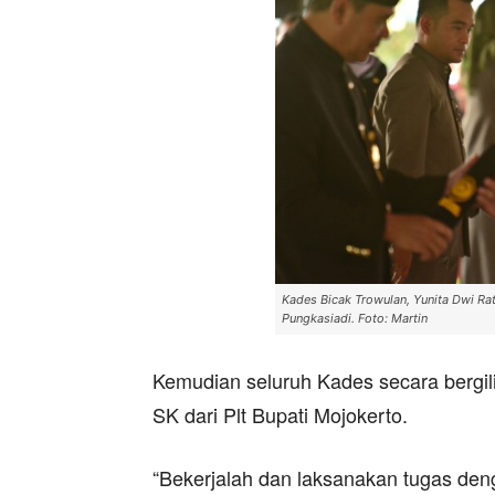
Kades Bicak Trowulan, Yunita Dwi Ratn
Pungkasiadi. Foto: Martin
Kemudian seluruh Kades secara bergi
SK dari Plt Bupati Mojokerto.
“Bekerjalah dan laksanakan tugas de