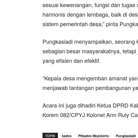
sesuai kewenangan, fungsi dan tugas s
harmonis dengan lembaga, baik di des
sistem pemerintah desa,” pinta Pungka
Pungkasiadi menyampaikan, seorang ke
sebagian besar masyarakatnya, tetap
yang efisien dan efektif.
“Kepala desa mengemban amanat yang
menjawab tantangan pembangunan yang
Acara ini juga dihadiri Ketua DPRD K
Korem 082/CPYJ Kolonel Arm Ruly Can
TOPIK
kades
Pilkades Mojokerto
Pungkasiadi