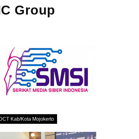
NC Group
DCT Kab/Kota Mojokerto