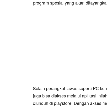
program spesial yang akan ditayangka
Selain perangkat lawas seperti PC ko
juga bisa diakses melalui aplikasi ini
diunduh di playstore. Dengan akses mob