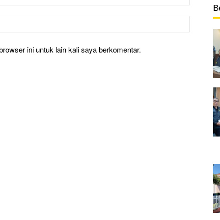
B
rowser ini untuk lain kali saya berkomentar.