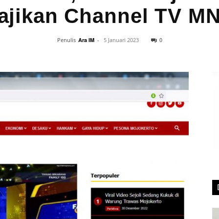
ajikan Channel TV M
0
Penulis
Ara IM
-
5 Januari 2023