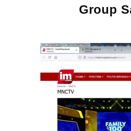
Group S