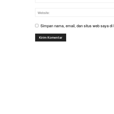
Simpan nama, email, dan situs web saya di b