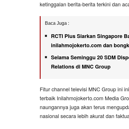
ketinggalan berita-berita terkini dan ac
Baca Juga :
RCTI Plus Siarkan Singapore B
inilahmojokerto.com dan bongk
Selama Seminggu 20 SDM Dispe
Relations di MNC Group
Fitur channel televisi MNC Group ini 
terbaik Inilahmojokerto.com Media Gro
naungannya juga akan terus mengupdat
nasional secara lebih akurat dan faktu