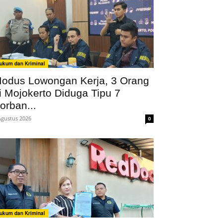
ukum dan Kriminal
odus Lowongan Kerja, 3 Orang
i Mojokerto Diduga Tipu 7
orban...
Agustus 2026
0
ukum dan Kriminal