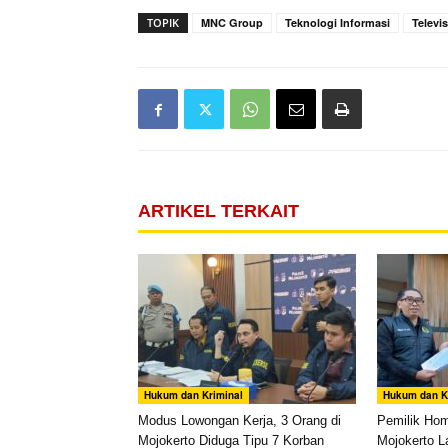
TOPIK
MNC Group
Teknologi Informasi
Televis
ARTIKEL TERKAIT
Hukum dan Kriminal
Hukum dan K
Modus Lowongan Kerja, 3 Orang di
Pemilik Ho
Mojokerto Diduga Tipu 7 Korban
Mojokerto L