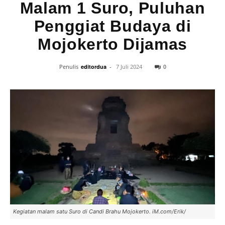
Malam 1 Suro, Puluhan
Penggiat Budaya di
Mojokerto Dijamas
0
Penulis
editordua
-
7 Juli 2024
Kegiatan malam satu Suro di Candi Brahu Mojokerto. iM.com/Erik/