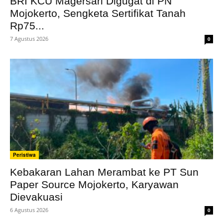
BRI KCU Magersari Digugat di PN
Mojokerto, Sengketa Sertifikat Tanah
Rp75...
7 Agustus 2026
0
Peristiwa
Kebakaran Lahan Merambat ke PT Sun
Paper Source Mojokerto, Karyawan
Dievakuasi
6 Agustus 2026
0