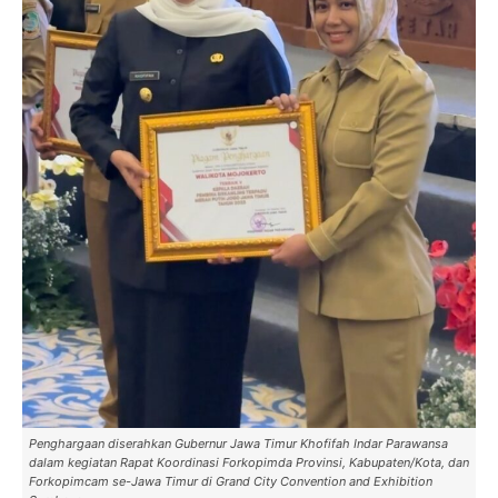
Penghargaan diserahkan Gubernur Jawa Timur Khofifah Indar Parawansa
dalam kegiatan Rapat Koordinasi Forkopimda Provinsi, Kabupaten/Kota, dan
Forkopimcam se-Jawa Timur di Grand City Convention and Exhibition