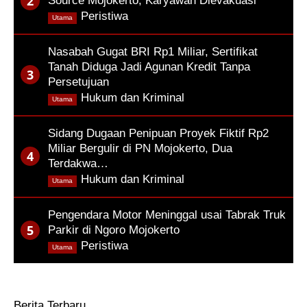
Source Mojokerto, Karyawan Dievakuasi
,
Peristiwa
Utama
Nasabah Gugat BRI Rp1 Miliar, Sertifikat
Tanah Diduga Jadi Agunan Kredit Tanpa
Persetujuan
,
Hukum dan Kriminal
Utama
Sidang Dugaan Penipuan Proyek Fiktif Rp2
Miliar Bergulir di PN Mojokerto, Dua
Terdakwa…
,
Hukum dan Kriminal
Utama
Pengendara Motor Meninggal usai Tabrak Truk
Parkir di Ngoro Mojokerto
,
Peristiwa
Utama
Berita Terbaru