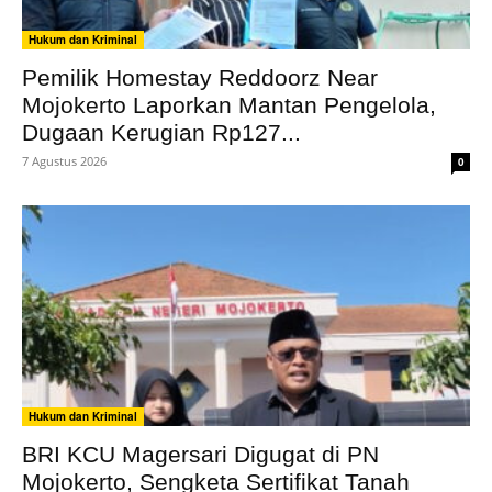
Hukum dan Kriminal
Pemilik Homestay Reddoorz Near
Mojokerto Laporkan Mantan Pengelola,
Dugaan Kerugian Rp127...
7 Agustus 2026
0
Hukum dan Kriminal
BRI KCU Magersari Digugat di PN
Mojokerto, Sengketa Sertifikat Tanah