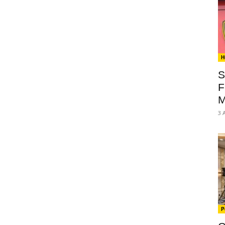
H
S
F
M
3 
P