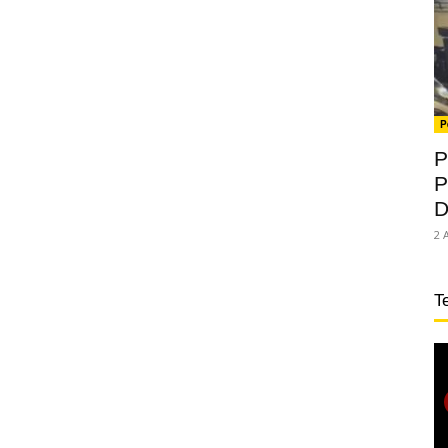
P
P
P
D
2 
T