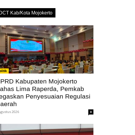
DCT Kab/Kota Mojokerto
olitik
PRD Kabupaten Mojokerto
ahas Lima Raperda, Pemkab
egaskan Penyesuaian Regulasi
aerah
Agustus 2026
0