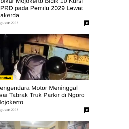
olkar Mojokerto Bidik 10 Kursi
PRD pada Pemilu 2029 Lewat
akerda...
Agustus 2026
0
eristiwa
engendara Motor Meninggal
sai Tabrak Truk Parkir di Ngoro
ojokerto
Agustus 2026
0