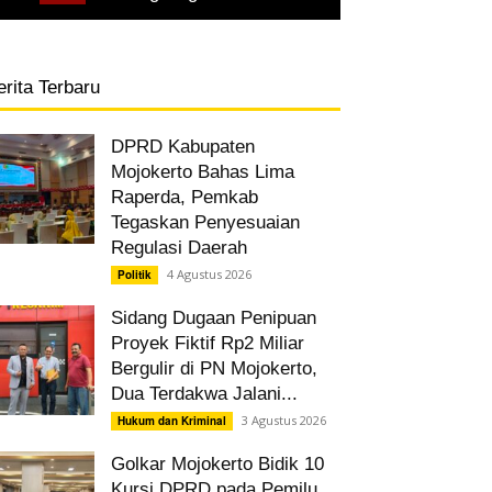
erita Terbaru
DPRD Kabupaten
Mojokerto Bahas Lima
Raperda, Pemkab
Tegaskan Penyesuaian
Regulasi Daerah
4 Agustus 2026
Politik
Sidang Dugaan Penipuan
Proyek Fiktif Rp2 Miliar
Bergulir di PN Mojokerto,
Dua Terdakwa Jalani...
3 Agustus 2026
Hukum dan Kriminal
Golkar Mojokerto Bidik 10
Kursi DPRD pada Pemilu