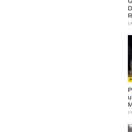
G
D
R
2 
P
P
u
M
2 