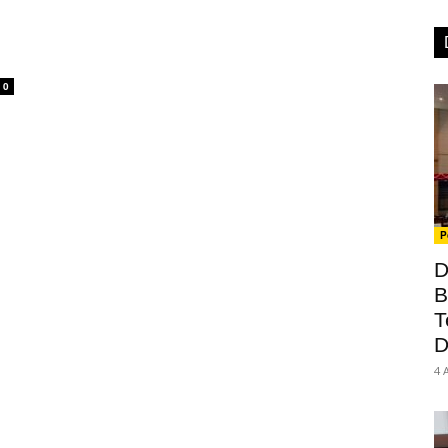
0
P
D
B
T
D
4 