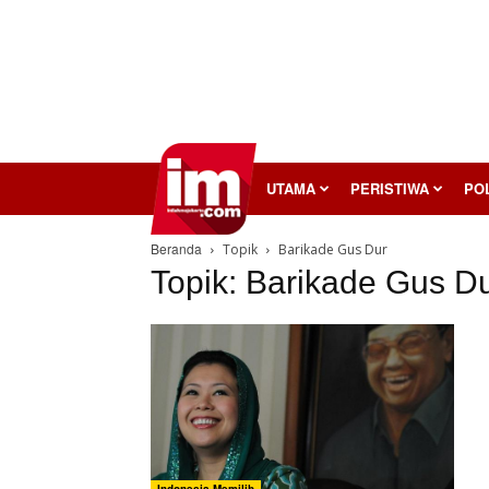
InilahMojokerto
UTAMA
PERISTIWA
POL
Beranda
Topik
Barikade Gus Dur
Topik: Barikade Gus D