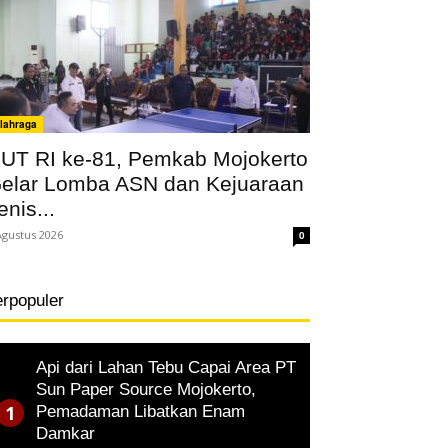
lahraga
UT RI ke-81, Pemkab Mojokerto
elar Lomba ASN dan Kejuaraan
enis...
Agustus 2026
0
erpopuler
Api dari Lahan Tebu Capai Area PT
Sun Paper Source Mojokerto,
Pemadaman Libatkan Enam
Damkar