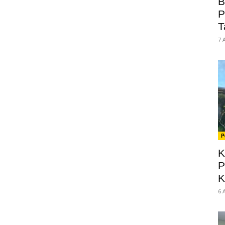
B
P
T
7 
P
K
P
K
6 