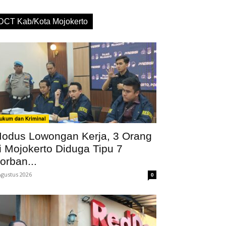
DCT Kab/Kota Mojokerto
ukum dan Kriminal
odus Lowongan Kerja, 3 Orang
i Mojokerto Diduga Tipu 7
orban...
Agustus 2026
0