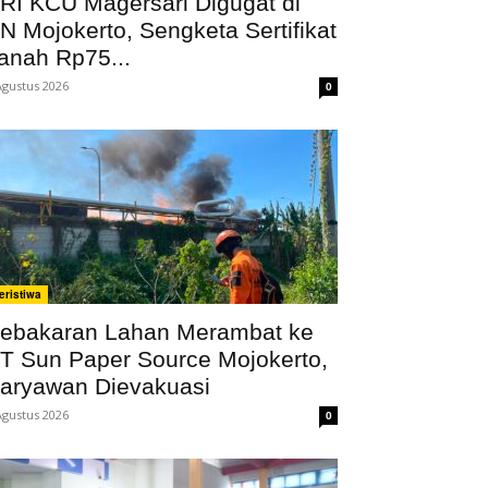
RI KCU Magersari Digugat di
N Mojokerto, Sengketa Sertifikat
anah Rp75...
Agustus 2026
0
eristiwa
ebakaran Lahan Merambat ke
T Sun Paper Source Mojokerto,
aryawan Dievakuasi
Agustus 2026
0