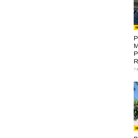
H
P
M
P
R
7 
H