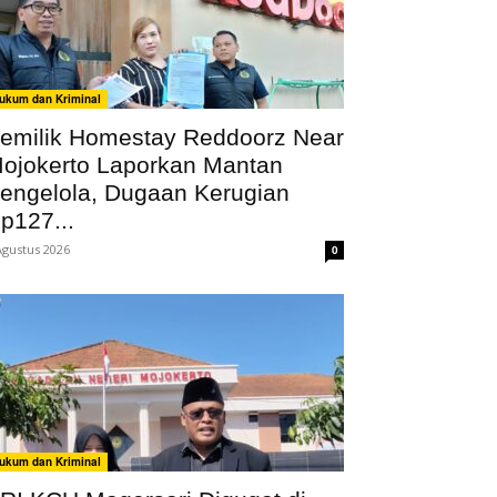
ukum dan Kriminal
emilik Homestay Reddoorz Near
ojokerto Laporkan Mantan
engelola, Dugaan Kerugian
p127...
Agustus 2026
0
ukum dan Kriminal