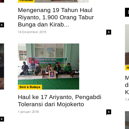
Peristiwa
Mengenang 19 Tahun Haul
Riyanto, 1.900 Orang Tabur
Bunga dan Kirab...
0
14 Desember 2019
0
H
M
d
Seni & Budaya
K
Haul ke 17 Ariyanto, Pengabdi
7 
Toleransi dari Mojokerto
1 Januari 2018
0
0