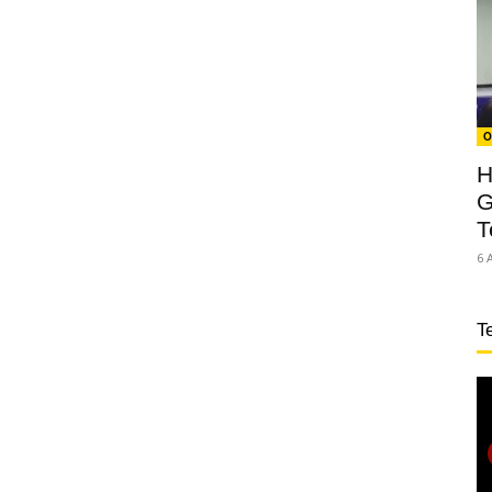
O
H
G
T
6 
T