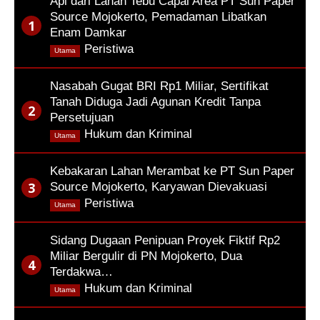
Api dari Lahan Tebu Capai Area PT Sun Paper
Source Mojokerto, Pemadaman Libatkan
Enam Damkar
,
Peristiwa
Utama
Nasabah Gugat BRI Rp1 Miliar, Sertifikat
Tanah Diduga Jadi Agunan Kredit Tanpa
Persetujuan
,
Hukum dan Kriminal
Utama
Kebakaran Lahan Merambat ke PT Sun Paper
Source Mojokerto, Karyawan Dievakuasi
,
Peristiwa
Utama
Sidang Dugaan Penipuan Proyek Fiktif Rp2
Miliar Bergulir di PN Mojokerto, Dua
Terdakwa…
,
Hukum dan Kriminal
Utama