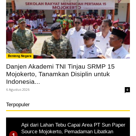
Benteng Negara
Danjen Akademi TNI Tinjau SRMP 15
Mojokerto, Tanamkan Disiplin untuk
Indonesia...
6 Agustus 2026
0
Terpopuler
Api dari Lahan Tebu Capai Area PT Sun Paper
Source Mojokerto, Pemadaman Libatkan