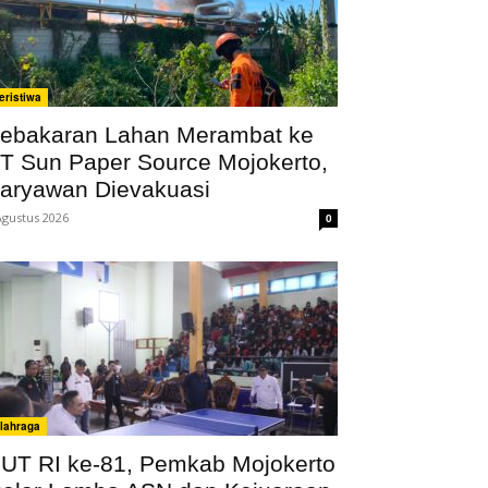
eristiwa
ebakaran Lahan Merambat ke
T Sun Paper Source Mojokerto,
aryawan Dievakuasi
Agustus 2026
0
lahraga
UT RI ke-81, Pemkab Mojokerto