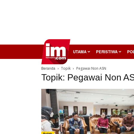
InilahMojokerto
UTAMA
PERISTIWA
POL
Beranda
Topik
Pegawai Non ASN
Topik: Pegawai Non A