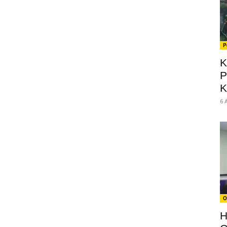
P
K
P
K
6 
O
H