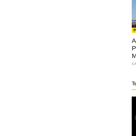
P
A
P
M
6 
T