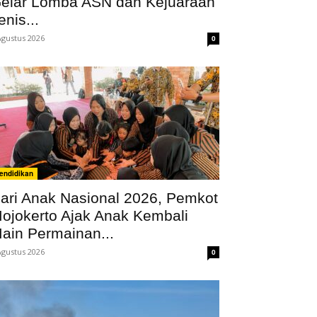
elar Lomba ASN dan Kejuaraan
enis...
Agustus 2026
0
endidikan
ari Anak Nasional 2026, Pemkot
ojokerto Ajak Anak Kembali
ain Permainan...
Agustus 2026
0