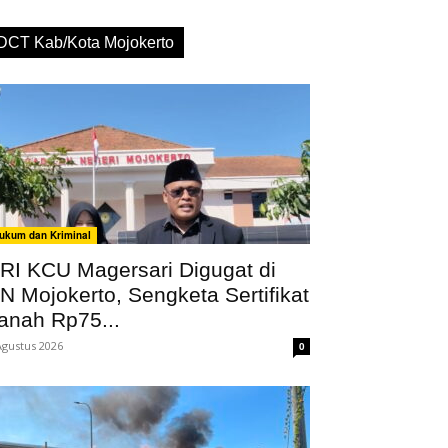
DCT Kab/Kota Mojokerto
ukum dan Kriminal
RI KCU Magersari Digugat di
N Mojokerto, Sengketa Sertifikat
anah Rp75...
Agustus 2026
0