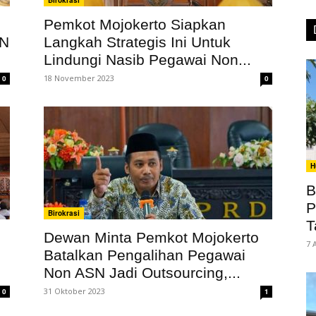
Birokrasi
Pemkot Mojokerto Siapkan
SN
Langkah Strategis Ini Untuk
Lindungi Nasib Pegawai Non...
18 November 2023
0
0
H
B
P
Birokrasi
T
Dewan Minta Pemkot Mojokerto
7 
Batalkan Pengalihan Pegawai
Non ASN Jadi Outsourcing,...
31 Oktober 2023
0
1