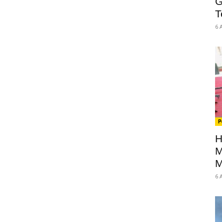
G
T
6 
P
H
M
M
6 