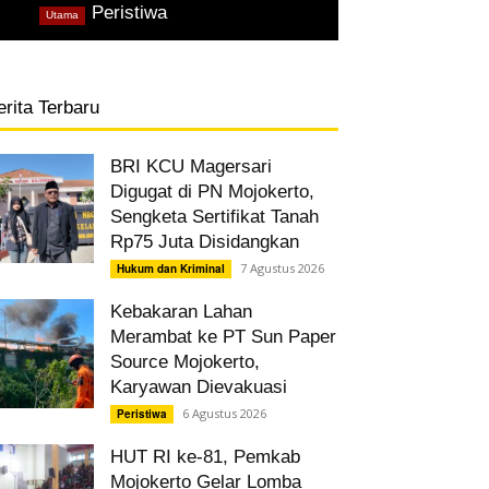
,
Peristiwa
Utama
erita Terbaru
BRI KCU Magersari
Digugat di PN Mojokerto,
Sengketa Sertifikat Tanah
Rp75 Juta Disidangkan
7 Agustus 2026
Hukum dan Kriminal
Kebakaran Lahan
Merambat ke PT Sun Paper
Source Mojokerto,
Karyawan Dievakuasi
6 Agustus 2026
Peristiwa
HUT RI ke-81, Pemkab
Mojokerto Gelar Lomba