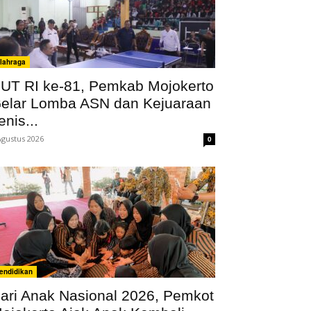
lahraga
UT RI ke-81, Pemkab Mojokerto
elar Lomba ASN dan Kejuaraan
enis...
Agustus 2026
0
endidikan
ari Anak Nasional 2026, Pemkot