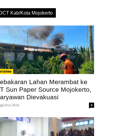
DCT Kab/Kota Mojokerto
eristiwa
ebakaran Lahan Merambat ke
T Sun Paper Source Mojokerto,
aryawan Dievakuasi
Agustus 2026
0