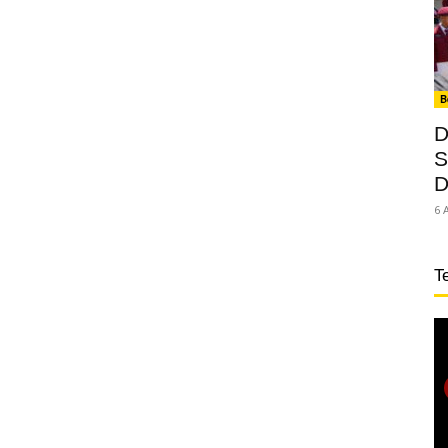
B
D
S
D
6 
T