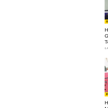
O
H
G
T
6 
P
H