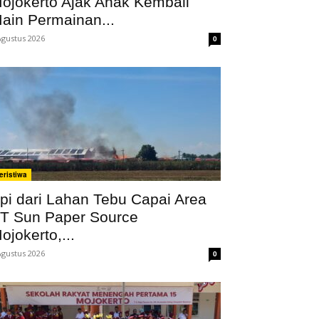
ojokerto Ajak Anak Kembali
ain Permainan...
Agustus 2026
0
eristiwa
pi dari Lahan Tebu Capai Area
T Sun Paper Source
ojokerto,...
Agustus 2026
0