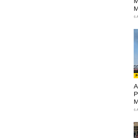
M
M
6 
P
A
P
M
6 