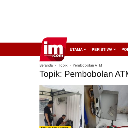
InilahMojokerto
UTAMA
PERISTIWA
POL
Beranda
Topik
Pembobolan ATM
Topik: Pembobolan AT