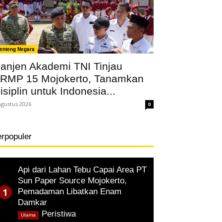
enteng Negara
anjen Akademi TNI Tinjau
RMP 15 Mojokerto, Tanamkan
isiplin untuk Indonesia...
Agustus 2026
0
erpopuler
Api dari Lahan Tebu Capai Area PT
Sun Paper Source Mojokerto,
Pemadaman Libatkan Enam
Damkar
,
Peristiwa
Utama