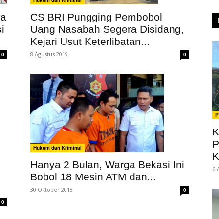
CS BRI Pungging Pembobol
ta
Uang Nasabah Segera Disidang,
i
Kejari Usut Keterlibatan...
8 Agustus 2019
0
0
P
K
P
Hukum dan Kriminal
K
Hanya 2 Bulan, Warga Bekasi Ini
6 
Bobol 18 Mesin ATM dan...
30 Oktober 2018
0
0