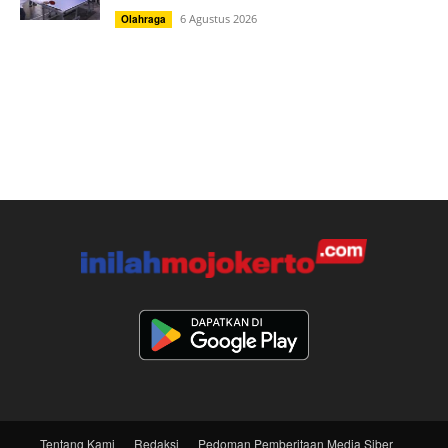
6 Agustus 2026
Olahraga
Tentang Kami
Redaksi
Pedoman Pemberitaan Media Siber