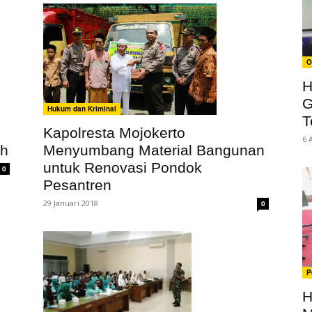
O
H
G
Hukum dan Kriminal
T
Kapolresta Mojokerto
6 
ah
Menyumbang Material Bangunan
untuk Renovasi Pondok
0
Pesantren
29 Januari 2018
0
P
H