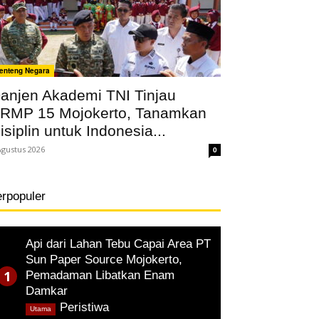
enteng Negara
anjen Akademi TNI Tinjau
RMP 15 Mojokerto, Tanamkan
isiplin untuk Indonesia...
Agustus 2026
0
erpopuler
Api dari Lahan Tebu Capai Area PT
Sun Paper Source Mojokerto,
Pemadaman Libatkan Enam
Damkar
,
Peristiwa
Utama