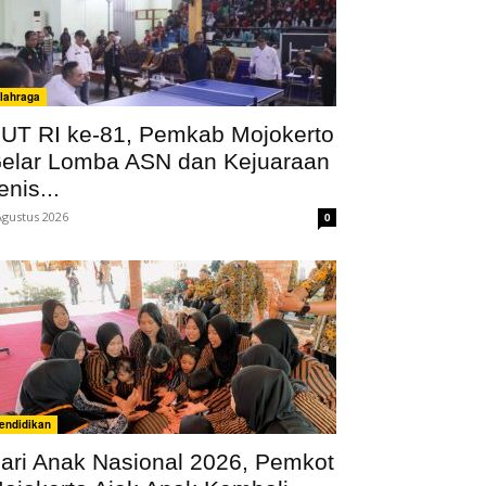
lahraga
UT RI ke-81, Pemkab Mojokerto
elar Lomba ASN dan Kejuaraan
enis...
Agustus 2026
0
endidikan
ari Anak Nasional 2026, Pemkot