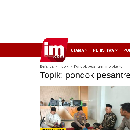
InilahMojokerto
UTAMA
PERISTIWA
POL
Beranda
Topik
Pondok pesantren mojokerto
Topik: pondok pesantr