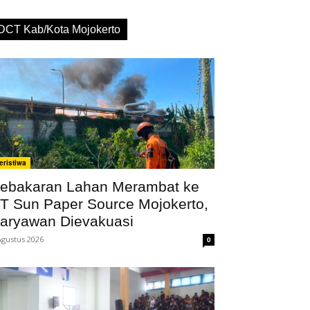
DCT Kab/Kota Mojokerto
eristiwa
ebakaran Lahan Merambat ke
T Sun Paper Source Mojokerto,
aryawan Dievakuasi
Agustus 2026
0