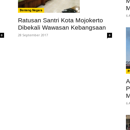
M
M
Benteng Negara
6 
Ratusan Santri Kota Mojokerto
Dibekali Wawasan Kebangsaan
28 September 2017
0
0
P
A
P
M
6 