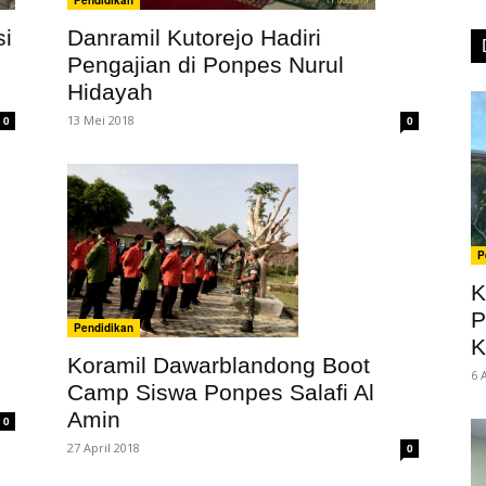
Danramil Kutorejo Hadiri
si
Pengajian di Ponpes Nurul
Hidayah
13 Mei 2018
0
0
P
K
P
Pendidikan
K
Koramil Dawarblandong Boot
6 
Camp Siswa Ponpes Salafi Al
Amin
0
27 April 2018
0