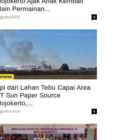
ojokerto Ajak Anak Kembali
ain Permainan...
Agustus 2026
0
eristiwa
pi dari Lahan Tebu Capai Area
T Sun Paper Source
ojokerto,...
Agustus 2026
0