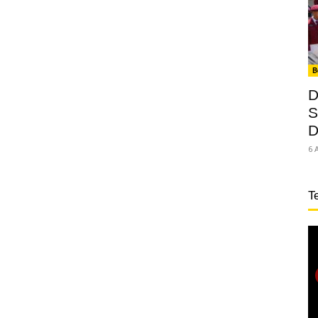
B
D
S
D
6 
T