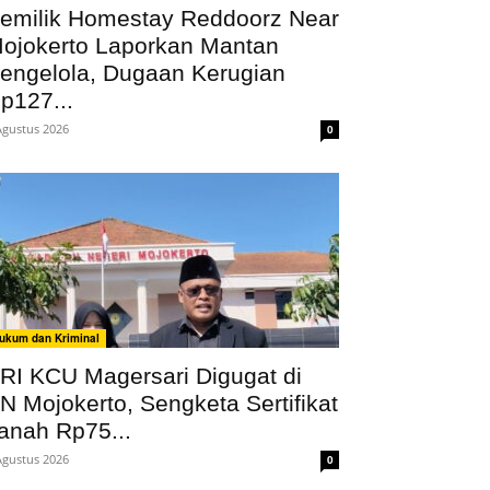
emilik Homestay Reddoorz Near
ojokerto Laporkan Mantan
engelola, Dugaan Kerugian
p127...
Agustus 2026
0
ukum dan Kriminal
RI KCU Magersari Digugat di
N Mojokerto, Sengketa Sertifikat
anah Rp75...
Agustus 2026
0