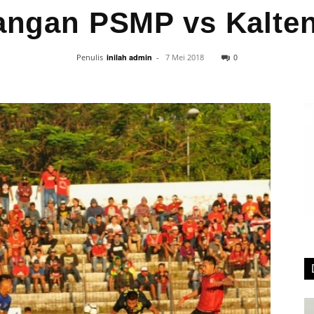
ngan PSMP vs Kalten
0
Penulis
inilah admin
-
7 Mei 2018