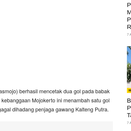
P
M
P
R
7 
smojo) berhasil mencetak dua gol pada babak
H
 kebanggaan Mojokerto ini menambah satu gol
B
P
gagal dihadang penjaga gawang Kalteng Putra.
T
7 