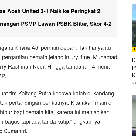
s Aceh United 3-1 Naik ke Peringkat 2
enangan PSMP Lawan PSBK Blitar, Skor 4-2
iganti Krisna Adi pemain depan. Tak hanya itu
P
 pergantian pemain jelang injury time. Muhamad
K
rry Rachman Noor. Hingga tambahan 4 menit
P
K
MP.
6 
 tim Kalteng Putra kecewa kalah di kandang
uk pertandingan berikutnya. Kita akan main di
ibur bagi pemain kita, karena ini menjadikan
n bagus tapi ada tanda kutip,” ungkapnya
g Sumantri.