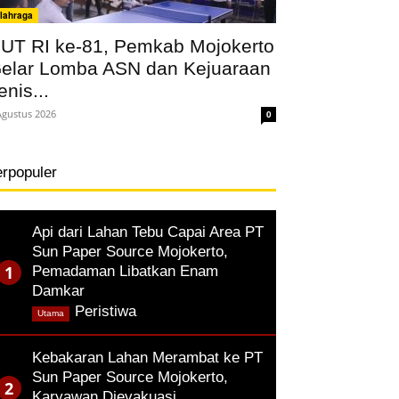
lahraga
UT RI ke-81, Pemkab Mojokerto
elar Lomba ASN dan Kejuaraan
enis...
Agustus 2026
0
erpopuler
Api dari Lahan Tebu Capai Area PT
Sun Paper Source Mojokerto,
Pemadaman Libatkan Enam
Damkar
,
Peristiwa
Utama
Kebakaran Lahan Merambat ke PT
Sun Paper Source Mojokerto,
Karyawan Dievakuasi