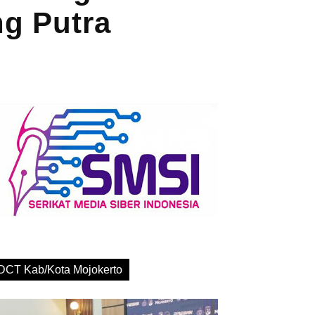
g Putra
DCT Kab/Kota Mojokerto