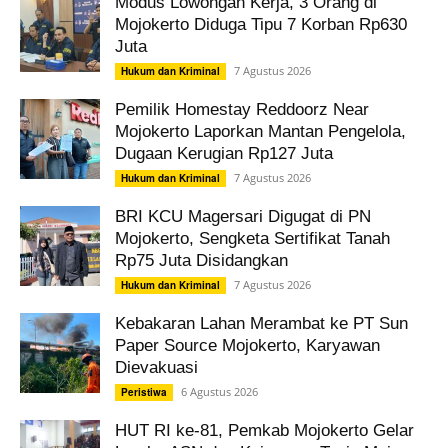
Modus Lowongan Kerja, 3 Orang di
Mojokerto Diduga Tipu 7 Korban Rp630
Juta
7 Agustus 2026
Hukum dan Kriminal
Pemilik Homestay Reddoorz Near
Mojokerto Laporkan Mantan Pengelola,
Dugaan Kerugian Rp127 Juta
7 Agustus 2026
Hukum dan Kriminal
BRI KCU Magersari Digugat di PN
Mojokerto, Sengketa Sertifikat Tanah
Rp75 Juta Disidangkan
7 Agustus 2026
Hukum dan Kriminal
Kebakaran Lahan Merambat ke PT Sun
Paper Source Mojokerto, Karyawan
Dievakuasi
6 Agustus 2026
Peristiwa
HUT RI ke-81, Pemkab Mojokerto Gelar