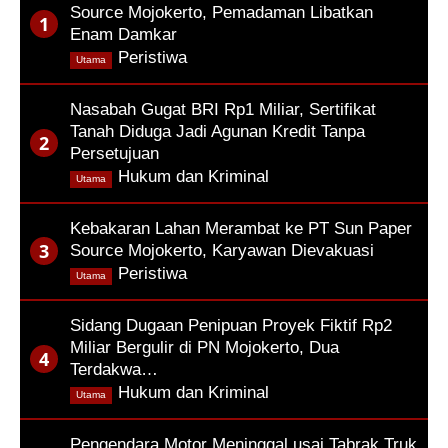
Source Mojokerto, Pemadaman Libatkan
Enam Damkar
,
Peristiwa
Utama
Nasabah Gugat BRI Rp1 Miliar, Sertifikat
Tanah Diduga Jadi Agunan Kredit Tanpa
Persetujuan
,
Hukum dan Kriminal
Utama
Kebakaran Lahan Merambat ke PT Sun Paper
Source Mojokerto, Karyawan Dievakuasi
,
Peristiwa
Utama
Sidang Dugaan Penipuan Proyek Fiktif Rp2
Miliar Bergulir di PN Mojokerto, Dua
Terdakwa…
,
Hukum dan Kriminal
Utama
Pengendara Motor Meninggal usai Tabrak Truk