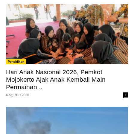
Pendidikan
Hari Anak Nasional 2026, Pemkot
Mojokerto Ajak Anak Kembali Main
Permainan...
6 Agustus 2026
0