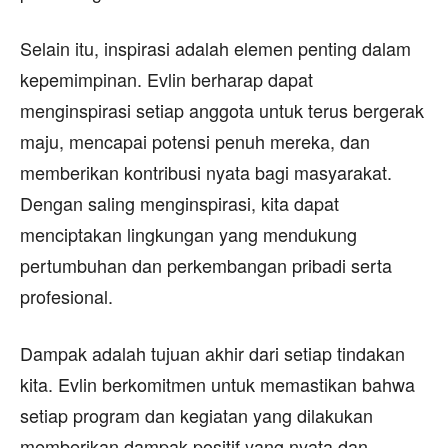
Selain itu, inspirasi adalah elemen penting dalam
kepemimpinan. Evlin berharap dapat
menginspirasi setiap anggota untuk terus bergerak
maju, mencapai potensi penuh mereka, dan
memberikan kontribusi nyata bagi masyarakat.
Dengan saling menginspirasi, kita dapat
menciptakan lingkungan yang mendukung
pertumbuhan dan perkembangan pribadi serta
profesional.
Dampak adalah tujuan akhir dari setiap tindakan
kita. Evlin berkomitmen untuk memastikan bahwa
setiap program dan kegiatan yang dilakukan
memberikan dampak positif yang nyata dan