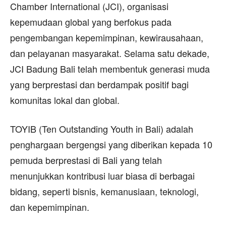
Chamber International (JCI), organisasi
kepemudaan global yang berfokus pada
pengembangan kepemimpinan, kewirausahaan,
dan pelayanan masyarakat. Selama satu dekade,
JCI Badung Bali telah membentuk generasi muda
yang berprestasi dan berdampak positif bagi
komunitas lokal dan global.
TOYIB (Ten Outstanding Youth in Bali) adalah
penghargaan bergengsi yang diberikan kepada 10
pemuda berprestasi di Bali yang telah
menunjukkan kontribusi luar biasa di berbagai
bidang, seperti bisnis, kemanusiaan, teknologi,
dan kepemimpinan.