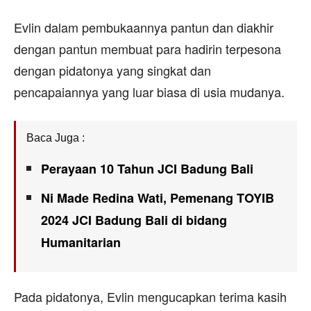
Evlin dalam pembukaannya pantun dan diakhir
dengan pantun membuat para hadirin terpesona
dengan pidatonya yang singkat dan
pencapaiannya yang luar biasa di usia mudanya.
Baca Juga :
Perayaan 10 Tahun JCI Badung Bali
Ni Made Redina Wati, Pemenang TOYIB
2024 JCI Badung Bali di bidang
Humanitarian
Pada pidatonya, Evlin mengucapkan terima kasih