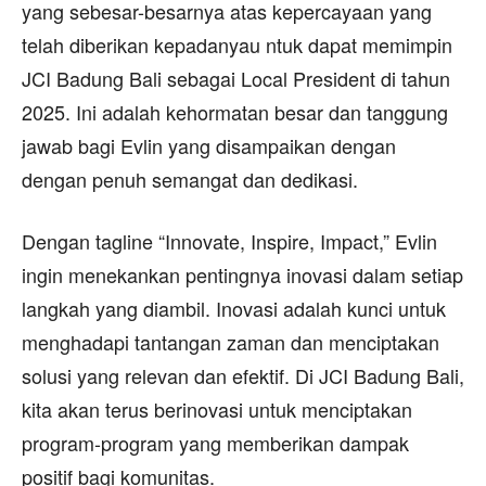
yang sebesar-besarnya atas kepercayaan yang
telah diberikan kepadanyau ntuk dapat memimpin
JCI Badung Bali sebagai Local President di tahun
2025. Ini adalah kehormatan besar dan tanggung
jawab bagi Evlin yang disampaikan dengan
dengan penuh semangat dan dedikasi.
Dengan tagline “Innovate, Inspire, Impact,” Evlin
ingin menekankan pentingnya inovasi dalam setiap
langkah yang diambil. Inovasi adalah kunci untuk
menghadapi tantangan zaman dan menciptakan
solusi yang relevan dan efektif. Di JCI Badung Bali,
kita akan terus berinovasi untuk menciptakan
program-program yang memberikan dampak
positif bagi komunitas.