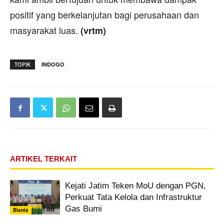
positif yang berkelanjutan bagi perusahaan dan
masyarakat luas.
(vrtm)
TOPIK
INDOGO
ARTIKEL TERKAIT
Kejati Jatim Teken MoU dengan PGN,
Perkuat Tata Kelola dan Infrastruktur
Gas Bumi
Bisnis