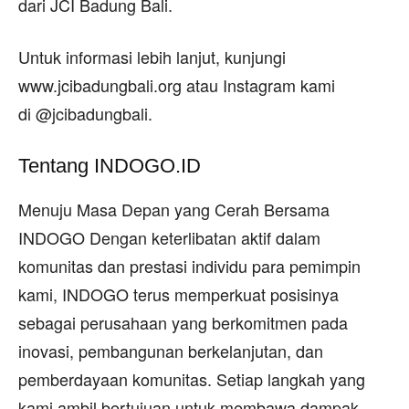
dari JCI Badung Bali.
Untuk informasi lebih lanjut, kunjungi
www.jcibadungbali.org atau Instagram kami
di @jcibadungbali.
Tentang INDOGO.ID
Menuju Masa Depan yang Cerah Bersama
INDOGO Dengan keterlibatan aktif dalam
komunitas dan prestasi individu para pemimpin
kami, INDOGO terus memperkuat posisinya
sebagai perusahaan yang berkomitmen pada
inovasi, pembangunan berkelanjutan, dan
pemberdayaan komunitas. Setiap langkah yang
kami ambil bertujuan untuk membawa dampak