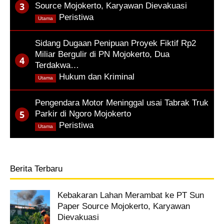
Source Mojokerto, Karyawan Dievakuasi
,
Peristiwa
Utama
Sidang Dugaan Penipuan Proyek Fiktif Rp2
Miliar Bergulir di PN Mojokerto, Dua
Terdakwa…
,
Hukum dan Kriminal
Utama
Pengendara Motor Meninggal usai Tabrak Truk
Parkir di Ngoro Mojokerto
,
Peristiwa
Utama
Berita Terbaru
Kebakaran Lahan Merambat ke PT Sun
Paper Source Mojokerto, Karyawan
Dievakuasi