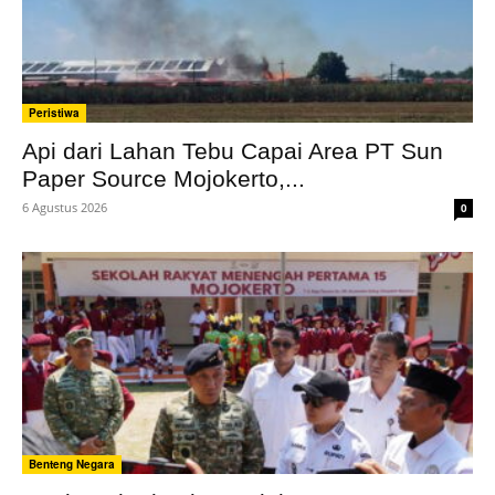
Peristiwa
Api dari Lahan Tebu Capai Area PT Sun
Paper Source Mojokerto,...
6 Agustus 2026
0
Benteng Negara