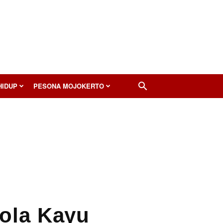
HIDUP
PESONA MOJOKERTO
Bola Kayu