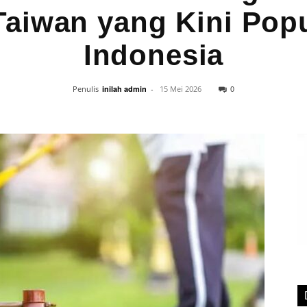
Taiwan yang Kini Popu
Indonesia
0
Penulis
inilah admin
-
15 Mei 2026