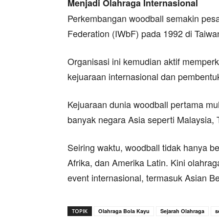
Menjadi Olahraga Internasional
Perkembangan woodball semakin pesat 
Federation (IWbF) pada 1992 di Taiwa
Organisasi ini kemudian aktif memper
kejuaraan internasional dan pembentuk
Kejuaraan dunia woodball pertama mula
banyak negara Asia seperti Malaysia, 
Seiring waktu, woodball tidak hanya b
Afrika, dan Amerika Latin. Kini olahra
event internasional, termasuk Asian
TOPIK
Olahraga Bola Kayu
Sejarah Olahraga
s