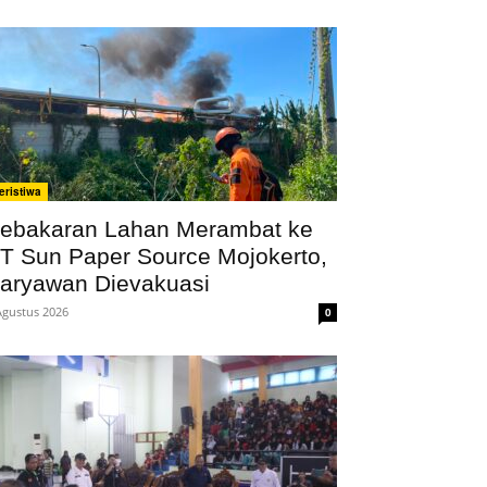
eristiwa
ebakaran Lahan Merambat ke
T Sun Paper Source Mojokerto,
aryawan Dievakuasi
Agustus 2026
0