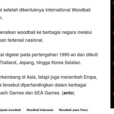
setelah dibentuknya International Woodball
n.
kenalkan woodball ke berbagai negara melalui
an federasi nasional.
i digelar pada pertengahan 1990-an dan diikuti
Thailand, Jepang, hingga Korea Selatan.
erkembang di Asia, tetapi juga merambah Eropa,
ga tersebut dipertandingkan dalam berbagai
 Beach Games dan SEA Games. (
)
anto
ejarah woodball
Woodball Indonesia
Woodball Jawa Timur