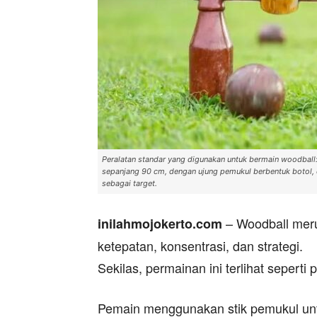
Peralatan standar yang digunakan untuk bermain woodball:
sepanjang 90 cm, dengan ujung pemukul berbentuk botol, da
sebagai target.
– Woodball mer
inilahmojokerto.com
ketepatan, konsentrasi, dan strategi.
Sekilas, permainan ini terlihat seperti
Pemain menggunakan stik pemukul unt