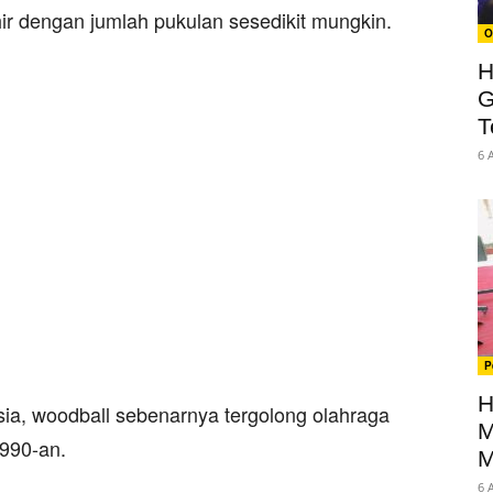
hir dengan jumlah pukulan sesedikit mungkin.
O
H
G
T
6 
P
H
esia, woodball sebenarnya tergolong olahraga
M
990-an.
M
6 