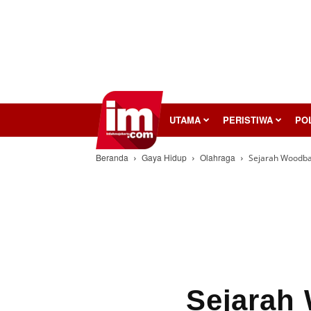
InilahMojokerto
UTAMA
PERISTIWA
POL
Beranda
Gaya Hidup
Olahraga
Sejarah Woodbal
Sejarah 