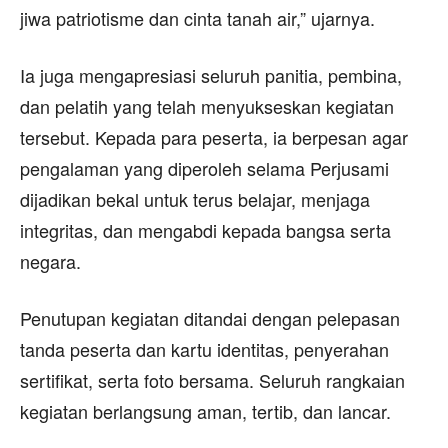
jiwa patriotisme dan cinta tanah air,” ujarnya.
Ia juga mengapresiasi seluruh panitia, pembina,
dan pelatih yang telah menyukseskan kegiatan
tersebut. Kepada para peserta, ia berpesan agar
pengalaman yang diperoleh selama Perjusami
dijadikan bekal untuk terus belajar, menjaga
integritas, dan mengabdi kepada bangsa serta
negara.
Penutupan kegiatan ditandai dengan pelepasan
tanda peserta dan kartu identitas, penyerahan
sertifikat, serta foto bersama. Seluruh rangkaian
kegiatan berlangsung aman, tertib, dan lancar.