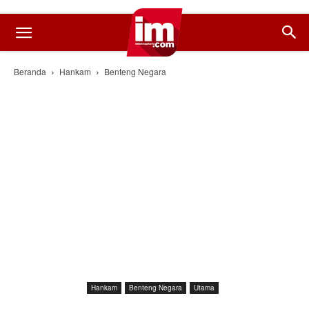
Beranda
Hankam
Benteng Negara
Hankam
Benteng Negara
Utama