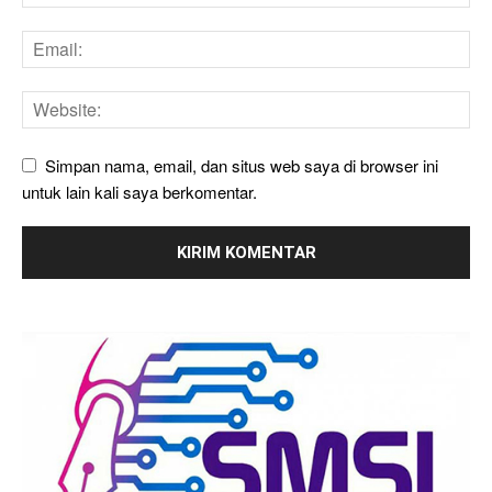
Simpan nama, email, dan situs web saya di browser ini
untuk lain kali saya berkomentar.