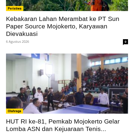
Peristiwa
Kebakaran Lahan Merambat ke PT Sun
Paper Source Mojokerto, Karyawan
Dievakuasi
6 Agustus 2026
0
Olahraga
HUT RI ke-81, Pemkab Mojokerto Gelar
Lomba ASN dan Kejuaraan Tenis...