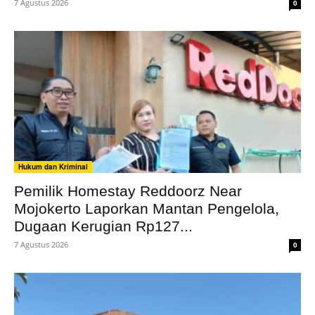
7 Agustus 2026
0
Hukum dan Kriminal
Pemilik Homestay Reddoorz Near
Mojokerto Laporkan Mantan Pengelola,
Dugaan Kerugian Rp127...
7 Agustus 2026
0