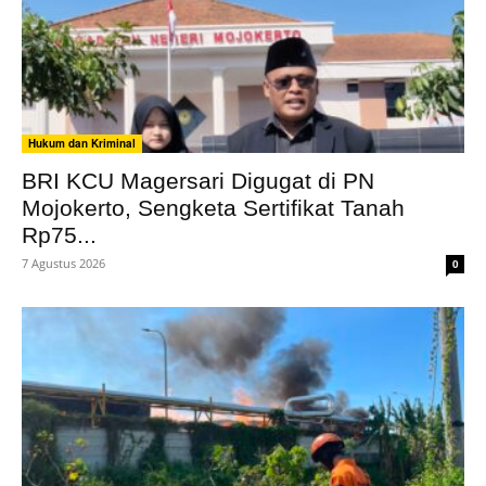
Hukum dan Kriminal
BRI KCU Magersari Digugat di PN
Mojokerto, Sengketa Sertifikat Tanah
Rp75...
7 Agustus 2026
0