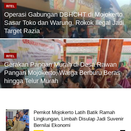
RITEL
Operasi Gabungan DBHCHT di Mojokerto
Sasar Toko dan Warung, Rokok Ilegal Jadi
Target Razia
RITEL
Gerakan Pangan Murah di Desa Rawan
Pangan Mojokerto, Warga Berburu Beras
hingga Telur Murah
Pemkot Mojokerto Latih Batik Ramah
Lingkungan, Limbah Disulap Jadi Suvenir
Bernilai Ekonomi