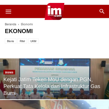
Beranda
Ekonomi
EKONOMI
Bisnis
Ritel
UKM
BISNIS
Kejati Jatim Teken MoU dengan PGN,
Perkuat Tata Kelola dan Infrastruktur Gas
Bumi