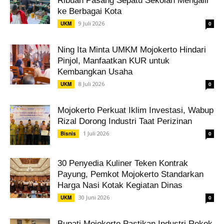
Ribuan Pasang Sepatu Sekolah Mengalir
ke Berbagai Kota
9 Juli 2026
UKM
0
Ning Ita Minta UMKM Mojokerto Hindari
Pinjol, Manfaatkan KUR untuk
Kembangkan Usaha
8 Juli 2026
UKM
0
Mojokerto Perkuat Iklim Investasi, Wabup
Rizal Dorong Industri Taat Perizinan
1 Juli 2026
Bisnis
0
30 Penyedia Kuliner Teken Kontrak
Payung, Pemkot Mojokerto Standarkan
Harga Nasi Kotak Kegiatan Dinas
30 Juni 2026
UKM
0
Bupati Mojokerto Pastikan Industri Rokok