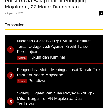
Polisi Razia Balap Liar di Pungging
Mojokerto, 27 Motor Diamankan
2 Agustus 2026
0
Terpopuler
Nasabah Gugat BRI Rp1 Miliar, Sertifikat
Tanah Diduga Jadi Agunan Kredit Tanpa
Persetujuan
,
Hukum dan Kriminal
Utama
Pengendara Motor Meninggal usai Tabrak Truk
Parkir di Ngoro Mojokerto
,
Peristiwa
Utama
Sidang Dugaan Penipuan Proyek Fiktif Rp2
Miliar Bergulir di PN Mojokerto, Dua
Terdakwa…