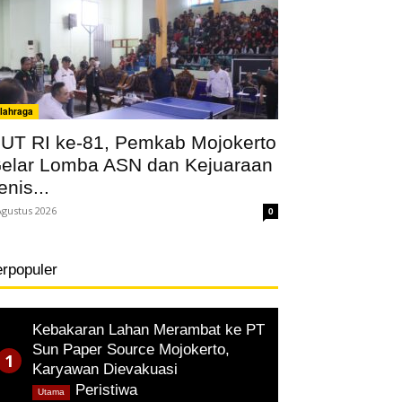
lahraga
UT RI ke-81, Pemkab Mojokerto
elar Lomba ASN dan Kejuaraan
enis...
Agustus 2026
0
erpopuler
Kebakaran Lahan Merambat ke PT
Sun Paper Source Mojokerto,
Karyawan Dievakuasi
,
Peristiwa
Utama