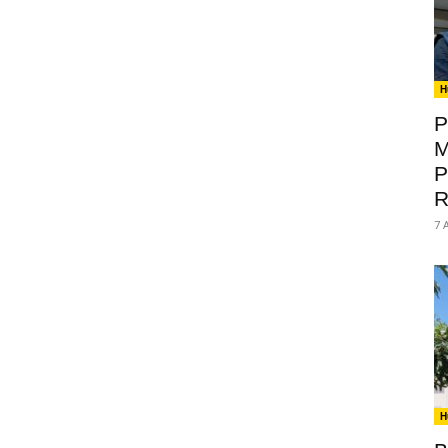
H
P
M
P
R
7 
H