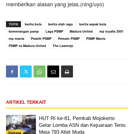
memberikan alasan yang jelas.(ning/uyo)
TOPIK
berita bola
berita olah raga
berita sepak bola
kemenangan psmp
Laga PSMP
Madura United
mp loyalis 2001
mp mania
Pelatih PSMP
Pemain PSMP
PSMP Mania
PSMP vs Madura United
The Lasmojo
ARTIKEL TERKAIT
HUT RI ke-81, Pemkab Mojokerto
Gelar Lomba ASN dan Kejuaraan Tenis
Meja 793 Atlet Muda
Olahraga