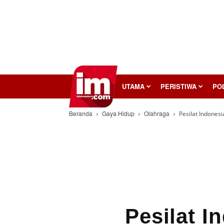
InilahMojokerto
UTAMA
PERISTIWA
POL
Beranda
Gaya Hidup
Olahraga
Pesilat Indonesi
Pesilat I