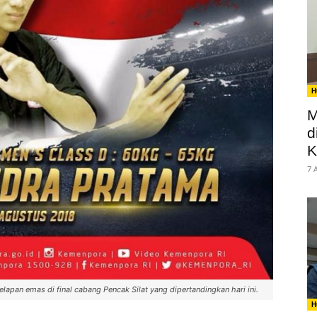
H
M
d
K
7 
lapan emas di final cabang Pencak Silat yang dipertandingkan hari ini.
H