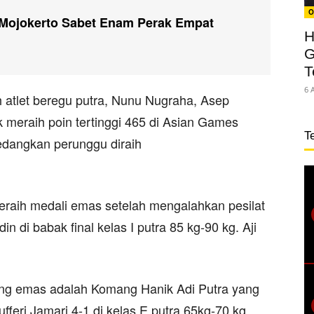
O
Mojokerto Sabet Enam Perak Empat
H
G
T
6 
h atlet beregu putra, Nunu Nugraha, Asep
 meraih poin tertinggi 465 di Asian Games
T
edangkan perunggu diraih
eraih medali emas setelah mengalahkan pesilat
n di babak final kelas I putra 85 kg-90 kg. Aji
ang emas adalah Komang Hanik Adi Putra yang
feri Jamari 4-1 di kelas E putra 65kg-70 kg.