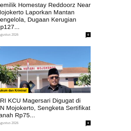
emilik Homestay Reddoorz Near
ojokerto Laporkan Mantan
engelola, Dugaan Kerugian
p127...
Agustus 2026
0
ukum dan Kriminal
RI KCU Magersari Digugat di
N Mojokerto, Sengketa Sertifikat
anah Rp75...
Agustus 2026
0