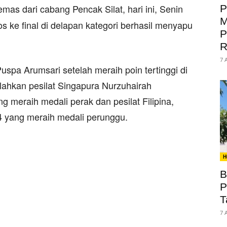
as dari cabang Pencak Silat, hari ini, Senin
P
M
os ke final di delapan kategori berhasil menyapu
P
R
7 
pa Arumsari setelah meraih poin tertinggi di
alahkan pesilat Singapura Nurzuhairah
meraih medali perak dan pesilat Filipina,
 yang meraih medali perunggu.
H
B
P
T
7 