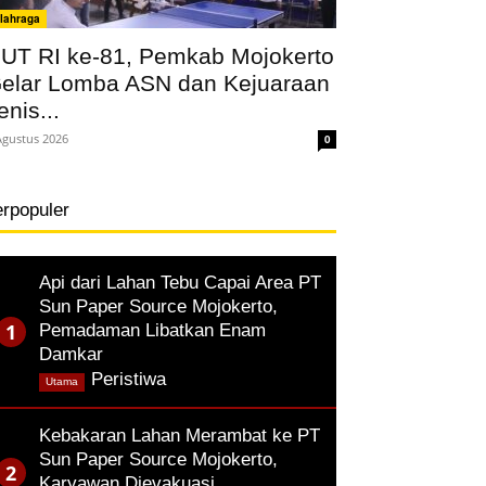
lahraga
UT RI ke-81, Pemkab Mojokerto
elar Lomba ASN dan Kejuaraan
enis...
Agustus 2026
0
erpopuler
Api dari Lahan Tebu Capai Area PT
Sun Paper Source Mojokerto,
Pemadaman Libatkan Enam
Damkar
,
Peristiwa
Utama
Kebakaran Lahan Merambat ke PT
Sun Paper Source Mojokerto,
Karyawan Dievakuasi