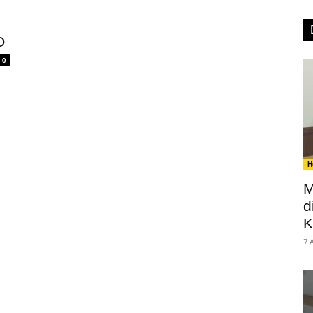
O
0
H
M
d
K
7 