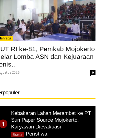
lahraga
UT RI ke-81, Pemkab Mojokerto
elar Lomba ASN dan Kejuaraan
enis...
Agustus 2026
0
erpopuler
Kebakaran Lahan Merambat ke PT
Sun Paper Source Mojokerto,
Karyawan Dievakuasi
,
Peristiwa
Utama