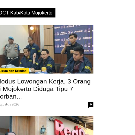
DCT Kab/Kota Mojokerto
ukum dan Kriminal
odus Lowongan Kerja, 3 Orang
i Mojokerto Diduga Tipu 7
orban...
Agustus 2026
0