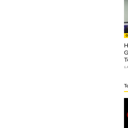
O
H
G
T
6 
T