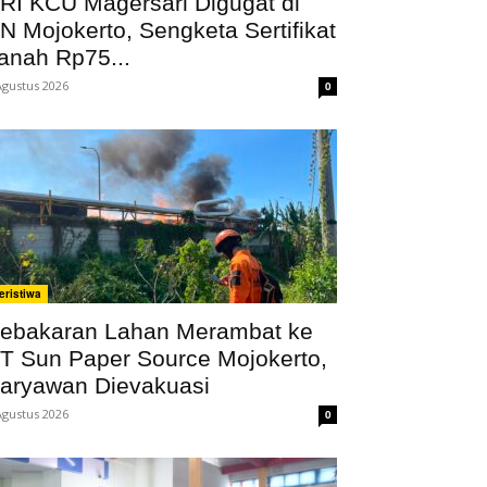
RI KCU Magersari Digugat di
N Mojokerto, Sengketa Sertifikat
anah Rp75...
Agustus 2026
0
eristiwa
ebakaran Lahan Merambat ke
T Sun Paper Source Mojokerto,
aryawan Dievakuasi
Agustus 2026
0