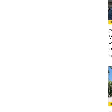
H
P
M
P
R
7 
H