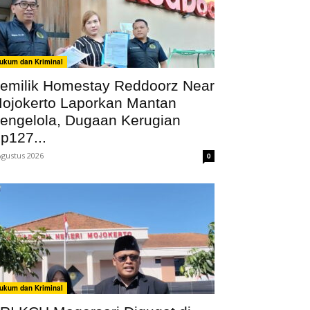
ukum dan Kriminal
emilik Homestay Reddoorz Near
ojokerto Laporkan Mantan
engelola, Dugaan Kerugian
p127...
Agustus 2026
0
ukum dan Kriminal