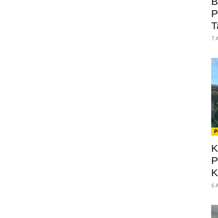
B
P
T
7 
P
K
P
K
6 