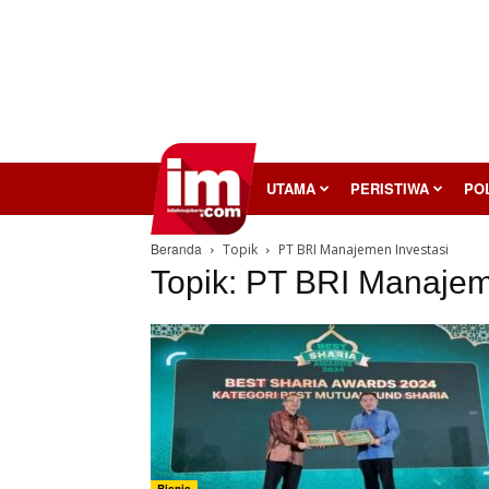
InilahMojokerto
UTAMA
PERISTIWA
POL
Beranda
Topik
PT BRI Manajemen Investasi
Topik: PT BRI Manajem