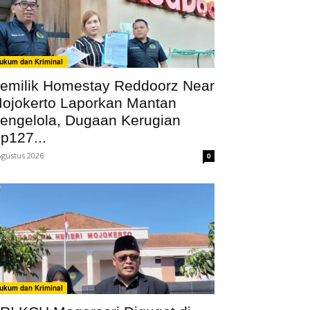
ukum dan Kriminal
emilik Homestay Reddoorz Near
ojokerto Laporkan Mantan
engelola, Dugaan Kerugian
p127...
Agustus 2026
0
ukum dan Kriminal