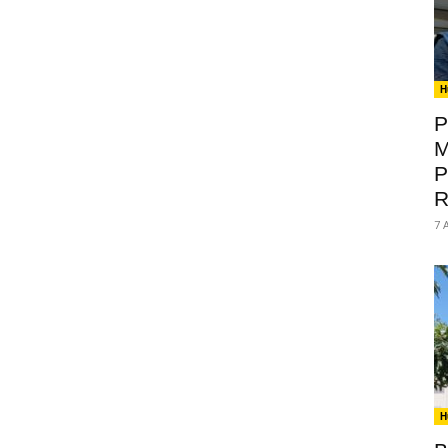
H
P
M
P
R
7 
H