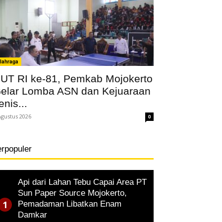
lahraga
UT RI ke-81, Pemkab Mojokerto
elar Lomba ASN dan Kejuaraan
enis...
Agustus 2026
0
erpopuler
Api dari Lahan Tebu Capai Area PT
Sun Paper Source Mojokerto,
Pemadaman Libatkan Enam
Damkar