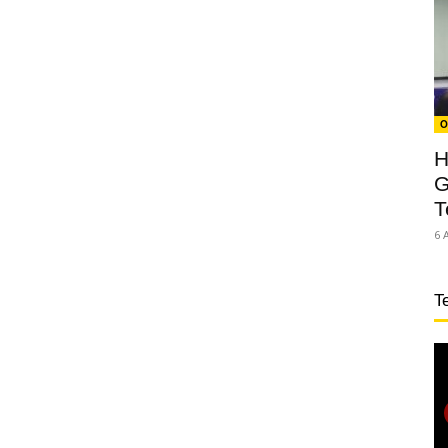
O
H
G
T
6 
T