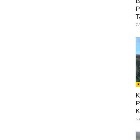
B
P
T
7 
P
K
P
K
6 