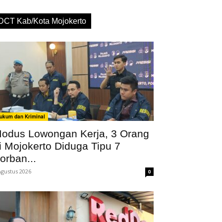
DCT Kab/Kota Mojokerto
ukum dan Kriminal
odus Lowongan Kerja, 3 Orang
i Mojokerto Diduga Tipu 7
orban...
Agustus 2026
0