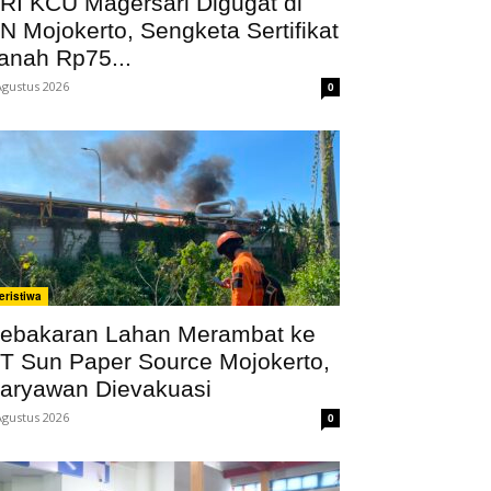
RI KCU Magersari Digugat di
N Mojokerto, Sengketa Sertifikat
anah Rp75...
Agustus 2026
0
eristiwa
ebakaran Lahan Merambat ke
T Sun Paper Source Mojokerto,
aryawan Dievakuasi
Agustus 2026
0