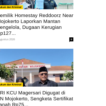
ukum dan Kriminal
emilik Homestay Reddoorz Near
ojokerto Laporkan Mantan
engelola, Dugaan Kerugian
p127...
Agustus 2026
0
ukum dan Kriminal
RI KCU Magersari Digugat di
N Mojokerto, Sengketa Sertifikat
anah Rp75...