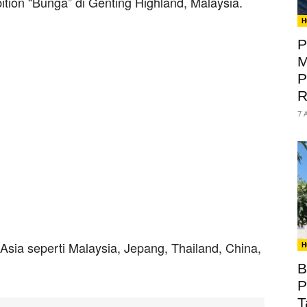
ition “Bunga” di Genting Highland, Malaysia.
H
P
M
P
R
7 
 Asia seperti Malaysia, Jepang, Thailand, China,
H
B
P
T