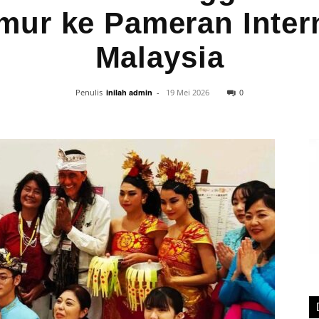
mur ke Pameran Inter
Malaysia
0
Penulis
inilah admin
-
19 Mei 2026