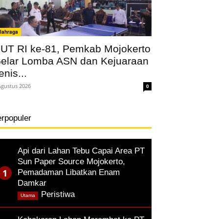
lahraga
UT RI ke-81, Pemkab Mojokerto
elar Lomba ASN dan Kejuaraan
enis...
Agustus 2026
0
erpopuler
Api dari Lahan Tebu Capai Area PT
Sun Paper Source Mojokerto,
Pemadaman Libatkan Enam
Damkar
,
Peristiwa
Utama