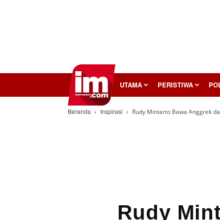
InilahMojokerto
UTAMA
PERISTIWA
POL
Beranda
Inspirasi
Rudy Mintarto Bawa Anggrek da
Rudy Min