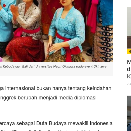
H
M
n Kebudayaan Bali dari Universitas Negri Okinawa pada event Okinawa
d
K
7 
 internasional bukan hanya tentang keindahan
anggrek berubah menjadi media diplomasi
ercaya sebagai Duta Budaya mewakili Indonesia