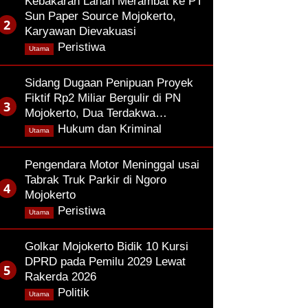
Kebakaran Lahan Merambat ke PT
Sun Paper Source Mojokerto,
Karyawan Dievakuasi
,
Peristiwa
Utama
Sidang Dugaan Penipuan Proyek
Fiktif Rp2 Miliar Bergulir di PN
Mojokerto, Dua Terdakwa…
,
Hukum dan Kriminal
Utama
Pengendara Motor Meninggal usai
Tabrak Truk Parkir di Ngoro
Mojokerto
,
Peristiwa
Utama
Golkar Mojokerto Bidik 10 Kursi
DPRD pada Pemilu 2029 Lewat
Rakerda 2026
,
Politik
Utama