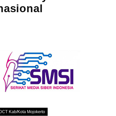
nasional
DCT Kab/Kota Mojokerto