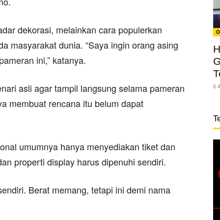
mo.
adar dekorasi, melainkan cara populerkan
O
da masyarakat dunia. “Saya ingin orang asing
H
ameran ini,” katanya.
G
T
nari asli agar tampil langsung selama pameran
6 
ya membuat rencana itu belum dapat
T
asional umumnya hanya menyediakan tiket dan
n properti display harus dipenuhi sendiri.
ndiri. Berat memang, tetapi ini demi nama