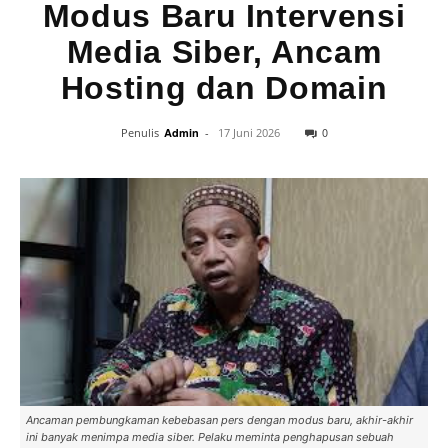
Modus Baru Intervensi
Media Siber, Ancam
Hosting dan Domain
0
Penulis
Admin
-
17 Juni 2026
Ancaman pembungkaman kebebasan pers dengan modus baru, akhir-akhir
ini banyak menimpa media siber. Pelaku meminta penghapusan sebuah