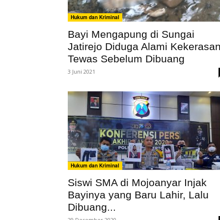
Hukum dan Kriminal
Bayi Mengapung di Sungai
Jatirejo Diduga Alami Kekerasan
Tewas Sebelum Dibuang
3 Juni 2021
Hukum dan Kriminal
Siswi SMA di Mojoanyar Injak
Bayinya yang Baru Lahir, Lalu
Dibuang...
29 Desember 2020