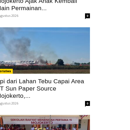
ojokerto Ajak Anak Kembali
ain Permainan...
Agustus 2026
0
eristiwa
pi dari Lahan Tebu Capai Area
T Sun Paper Source
ojokerto,...
Agustus 2026
0