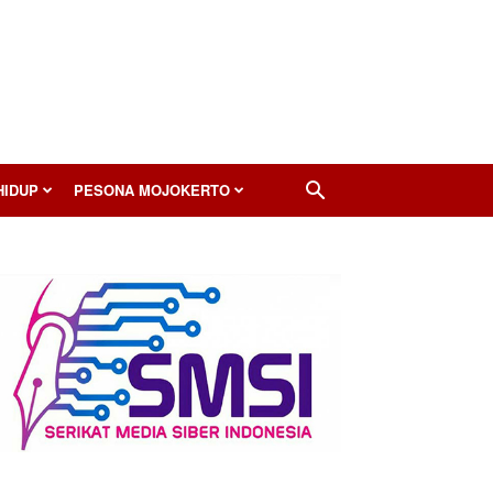
HIDUP
PESONA MOJOKERTO