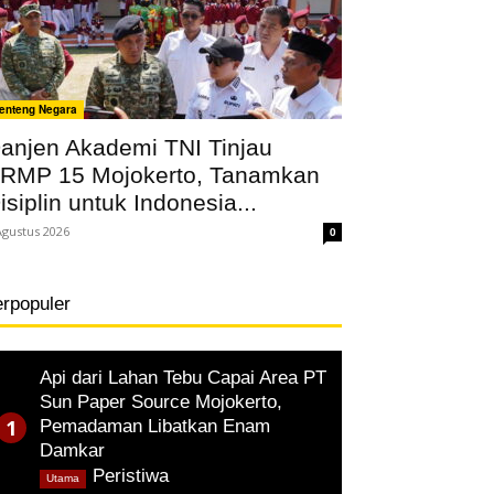
enteng Negara
anjen Akademi TNI Tinjau
RMP 15 Mojokerto, Tanamkan
isiplin untuk Indonesia...
Agustus 2026
0
erpopuler
Api dari Lahan Tebu Capai Area PT
Sun Paper Source Mojokerto,
Pemadaman Libatkan Enam
Damkar
,
Peristiwa
Utama