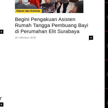
Hukum dan Kriminal
Begini Pengakuan Asisten
Rumah Tangga Pembuang Bayi
di Perumahan Elit Surabaya
0
20 Oktober 2018
0
r
0