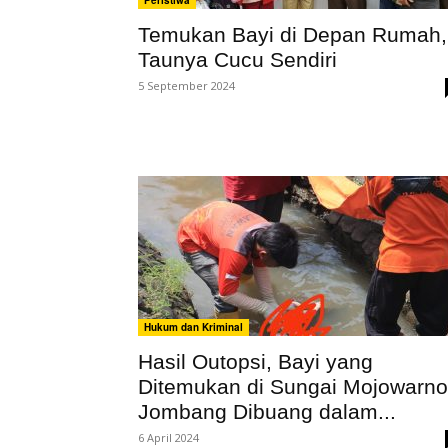
Peristiwa
Temukan Bayi di Depan Rumah,
Taunya Cucu Sendiri
5 September 2024
Hukum dan Kriminal
Hasil Outopsi, Bayi yang
Ditemukan di Sungai Mojowarno
Jombang Dibuang dalam...
6 April 2024