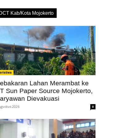
DCT Kab/Kota Mojokerto
eristiwa
ebakaran Lahan Merambat ke
T Sun Paper Source Mojokerto,
aryawan Dievakuasi
Agustus 2026
0