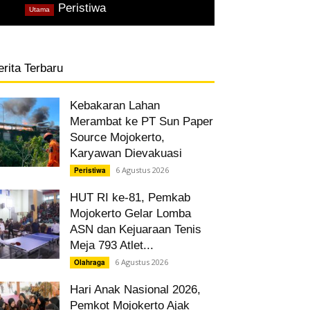
,
Peristiwa
Utama
erita Terbaru
Kebakaran Lahan
Merambat ke PT Sun Paper
Source Mojokerto,
Karyawan Dievakuasi
6 Agustus 2026
Peristiwa
HUT RI ke-81, Pemkab
Mojokerto Gelar Lomba
ASN dan Kejuaraan Tenis
Meja 793 Atlet...
6 Agustus 2026
Olahraga
Hari Anak Nasional 2026,
Pemkot Mojokerto Ajak