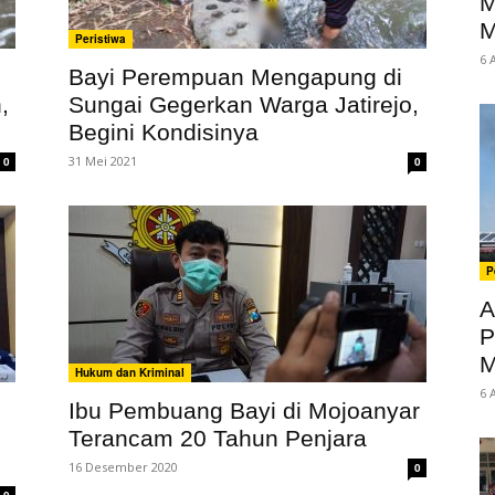
M
M
Peristiwa
6 
Bayi Perempuan Mengapung di
,
Sungai Gegerkan Warga Jatirejo,
Begini Kondisinya
31 Mei 2021
0
0
P
A
P
M
Hukum dan Kriminal
6 
Ibu Pembuang Bayi di Mojoanyar
Terancam 20 Tahun Penjara
16 Desember 2020
0