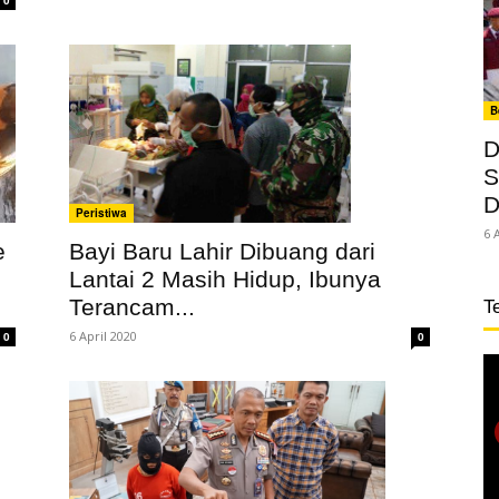
0
B
D
S
D
Peristiwa
6 
e
Bayi Baru Lahir Dibuang dari
Lantai 2 Masih Hidup, Ibunya
Terancam...
T
6 April 2020
0
0