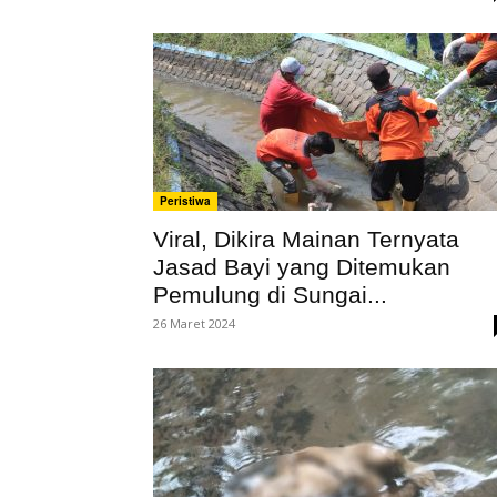
Peristiwa
Viral, Dikira Mainan Ternyata
Jasad Bayi yang Ditemukan
Pemulung di Sungai...
26 Maret 2024