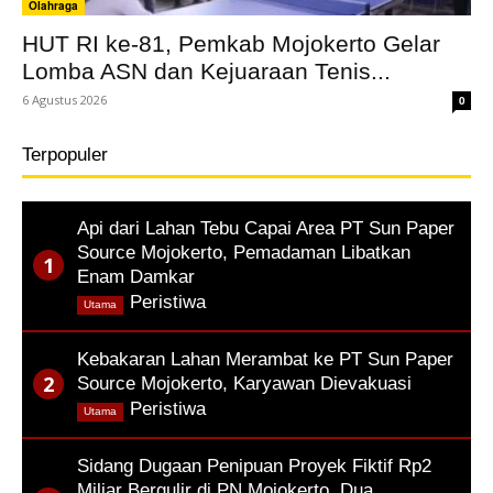
Olahraga
HUT RI ke-81, Pemkab Mojokerto Gelar
Lomba ASN dan Kejuaraan Tenis...
6 Agustus 2026
0
Terpopuler
Api dari Lahan Tebu Capai Area PT Sun Paper
Source Mojokerto, Pemadaman Libatkan
Enam Damkar
,
Peristiwa
Utama
Kebakaran Lahan Merambat ke PT Sun Paper
Source Mojokerto, Karyawan Dievakuasi
,
Peristiwa
Utama
Sidang Dugaan Penipuan Proyek Fiktif Rp2
Miliar Bergulir di PN Mojokerto, Dua