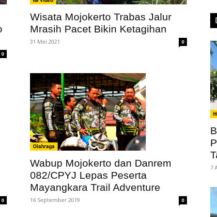
IM Video
Wisata Mojokerto Trabas Jalur
o
Mrasih Pacet Bikin Ketagihan
31 Mei 2021
0
0
H
B
P
Olahraga
T
Wabup Mojokerto dan Danrem
7 
082/CPYJ Lepas Peserta
Mayangkara Trail Adventure
16 September 2019
0
0