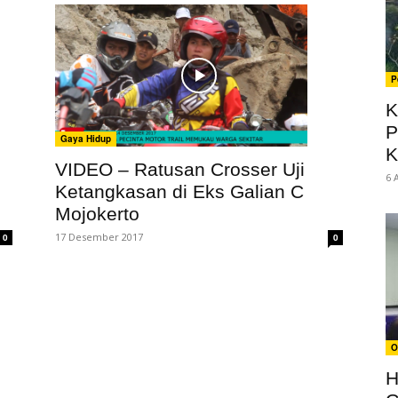
P
K
P
Gaya Hidup
K
VIDEO – Ratusan Crosser Uji
6 
Ketangkasan di Eks Galian C
Mojokerto
17 Desember 2017
0
0
O
H