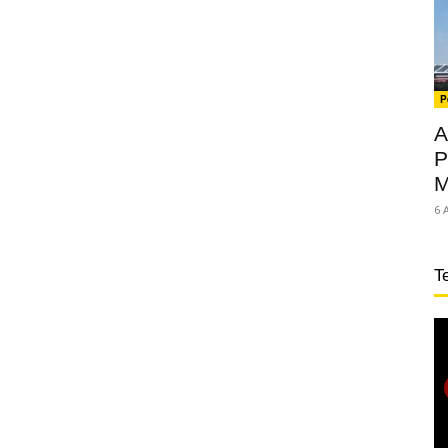
P
A
P
M
6 
T