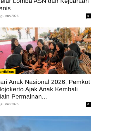
elar Lomba ASN dan Kejuaraan
enis...
Agustus 2026
0
endidikan
ari Anak Nasional 2026, Pemkot
ojokerto Ajak Anak Kembali
ain Permainan...
Agustus 2026
0