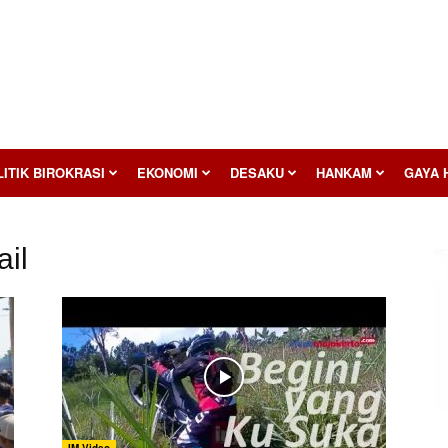
ITIK BIROKRASI
EKONOMI
DESAKU
HANKAM
GAYA 
ail