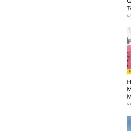
G
T
6 
P
H
M
M
6 