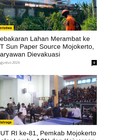
eristiwa
ebakaran Lahan Merambat ke
T Sun Paper Source Mojokerto,
aryawan Dievakuasi
Agustus 2026
0
lahraga
UT RI ke-81, Pemkab Mojokerto