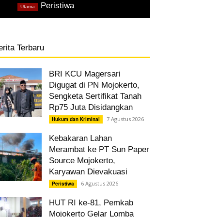
,
Peristiwa
Utama
erita Terbaru
BRI KCU Magersari
Digugat di PN Mojokerto,
Sengketa Sertifikat Tanah
Rp75 Juta Disidangkan
7 Agustus 2026
Hukum dan Kriminal
Kebakaran Lahan
Merambat ke PT Sun Paper
Source Mojokerto,
Karyawan Dievakuasi
6 Agustus 2026
Peristiwa
HUT RI ke-81, Pemkab
Mojokerto Gelar Lomba