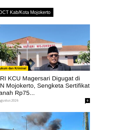
DCT Kab/Kota Mojokerto
ukum dan Kriminal
RI KCU Magersari Digugat di
N Mojokerto, Sengketa Sertifikat
anah Rp75...
Agustus 2026
0