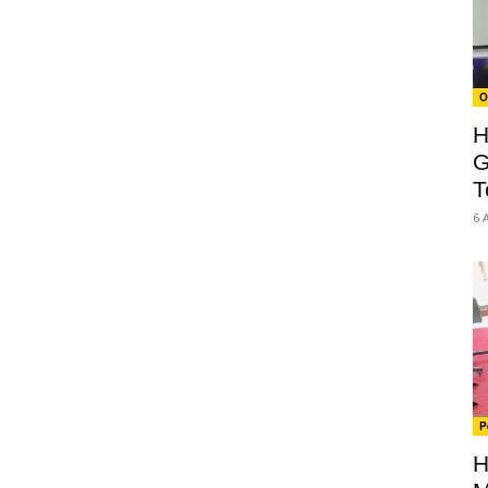
O
H
G
T
6 
P
H