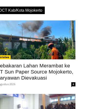
DCT Kab/Kota Mojokerto
eristiwa
ebakaran Lahan Merambat ke
T Sun Paper Source Mojokerto,
aryawan Dievakuasi
Agustus 2026
0