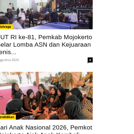
lahraga
UT RI ke-81, Pemkab Mojokerto
elar Lomba ASN dan Kejuaraan
enis...
Agustus 2026
0
endidikan
ari Anak Nasional 2026, Pemkot