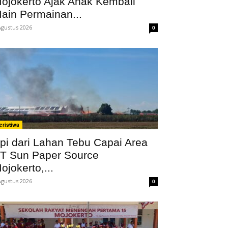
ojokerto Ajak Anak Kembali
ain Permainan...
Agustus 2026
0
eristiwa
pi dari Lahan Tebu Capai Area
T Sun Paper Source
ojokerto,...
Agustus 2026
0