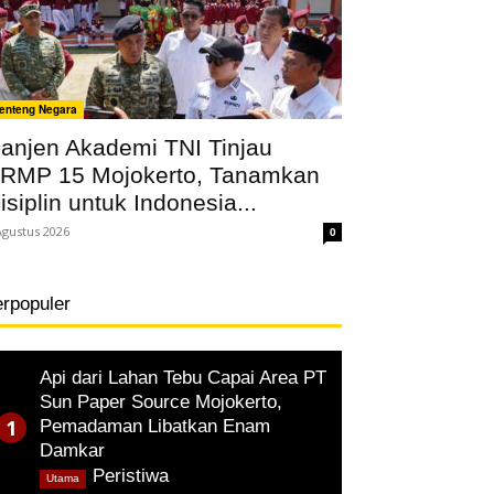
enteng Negara
anjen Akademi TNI Tinjau
RMP 15 Mojokerto, Tanamkan
isiplin untuk Indonesia...
Agustus 2026
0
erpopuler
Api dari Lahan Tebu Capai Area PT
Sun Paper Source Mojokerto,
Pemadaman Libatkan Enam
Damkar
,
Peristiwa
Utama