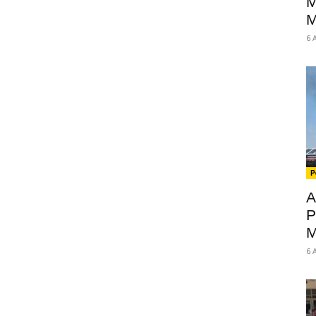
M
M
6 
P
A
P
M
6 