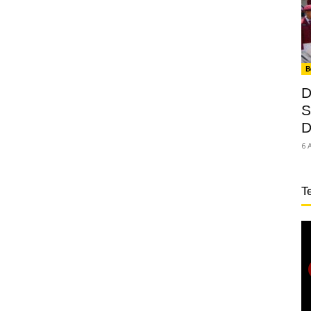
B
D
S
D
6 
T