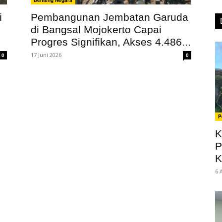
Benteng Negara
i
Pembangunan Jembatan Garuda
di Bangsal Mojokerto Capai
Progres Signifikan, Akses 4.486...
17 Juni 2026
0
0
P
K
P
K
6 