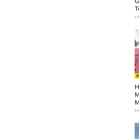
G
T
6 
P
H
M
M
6 