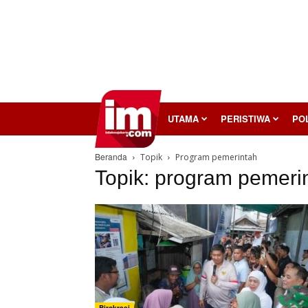
InilahMojokerto
UTAMA
PERISTIWA
POL
Beranda
Topik
Program pemerintah
Topik: program pemeri