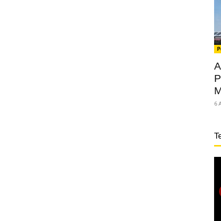
P
A
P
M
6 
T