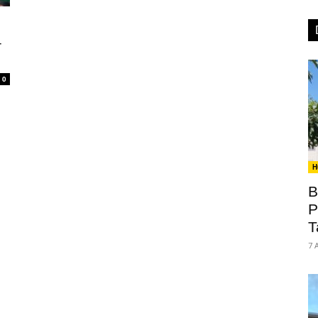
–
0
H
B
P
T
7 