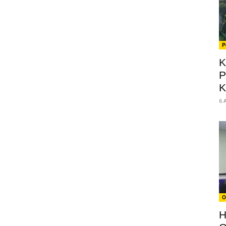
P
K
P
K
6 
O
H