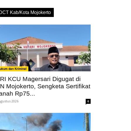
DCT Kab/Kota Mojokerto
ukum dan Kriminal
RI KCU Magersari Digugat di
N Mojokerto, Sengketa Sertifikat
anah Rp75...
Agustus 2026
0