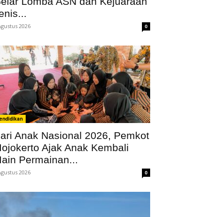
elar Lomba ASN dan Kejuaraan
enis...
Agustus 2026
0
endidikan
ari Anak Nasional 2026, Pemkot
ojokerto Ajak Anak Kembali
ain Permainan...
Agustus 2026
0