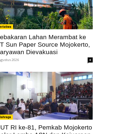
eristiwa
ebakaran Lahan Merambat ke
T Sun Paper Source Mojokerto,
aryawan Dievakuasi
Agustus 2026
0
lahraga
UT RI ke-81, Pemkab Mojokerto