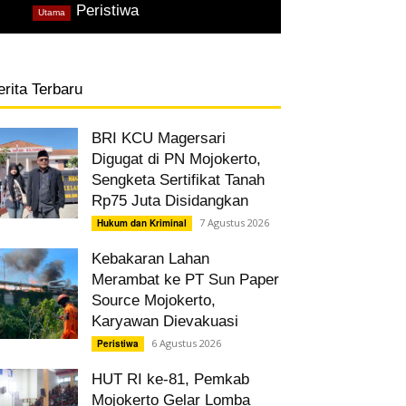
,
Peristiwa
Utama
erita Terbaru
BRI KCU Magersari
Digugat di PN Mojokerto,
Sengketa Sertifikat Tanah
Rp75 Juta Disidangkan
7 Agustus 2026
Hukum dan Kriminal
Kebakaran Lahan
Merambat ke PT Sun Paper
Source Mojokerto,
Karyawan Dievakuasi
6 Agustus 2026
Peristiwa
HUT RI ke-81, Pemkab
Mojokerto Gelar Lomba