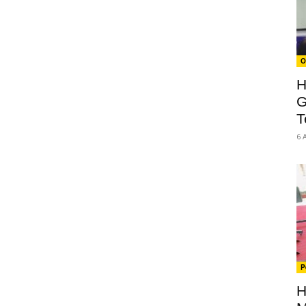
O
H
G
T
6 
P
H