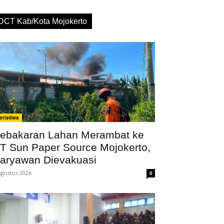
DCT Kab/Kota Mojokerto
eristiwa
ebakaran Lahan Merambat ke
T Sun Paper Source Mojokerto,
aryawan Dievakuasi
Agustus 2026
0