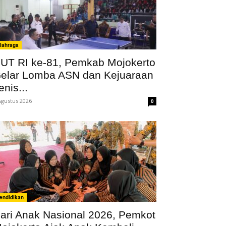
lahraga
UT RI ke-81, Pemkab Mojokerto
elar Lomba ASN dan Kejuaraan
enis...
Agustus 2026
0
endidikan
ari Anak Nasional 2026, Pemkot