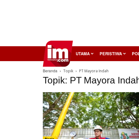
InilahMojokerto
UTAMA
PERISTIWA
POL
Beranda
Topik
PT Mayora Indah
Topik: PT Mayora Inda