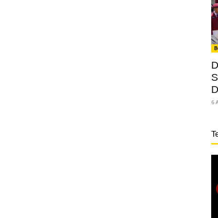
B
D
S
D
6 
T