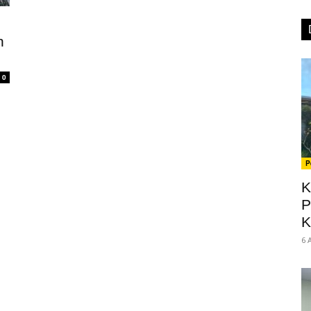
h
0
P
K
P
K
6 