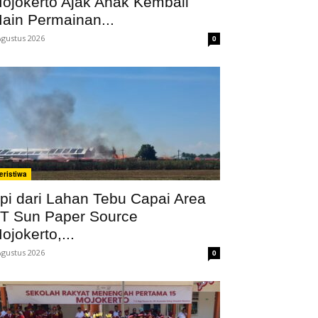
ojokerto Ajak Anak Kembali
ain Permainan...
Agustus 2026
0
eristiwa
pi dari Lahan Tebu Capai Area
T Sun Paper Source
ojokerto,...
Agustus 2026
0