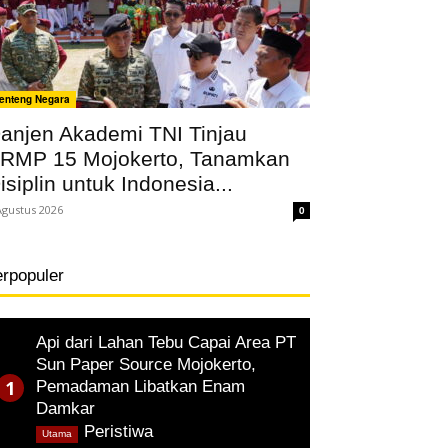
enteng Negara
anjen Akademi TNI Tinjau
RMP 15 Mojokerto, Tanamkan
isiplin untuk Indonesia...
Agustus 2026
0
erpopuler
Api dari Lahan Tebu Capai Area PT
Sun Paper Source Mojokerto,
Pemadaman Libatkan Enam
Damkar
,
Peristiwa
Utama