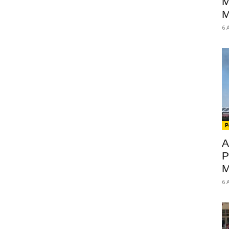
M
M
6 
P
A
P
M
6 