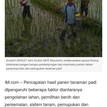
Koramil 0815/07 Jetis Kodim 0815 Mojokerto melaksanakan upaya khusus
ketahanan pangan berupa pendampingan dan membantu petani dalam
penyemprotan dan pemupukan tanaman padi
IM.com – Pencapaian hasil panen tanaman padi
dipengaruhi beberapa faktor diantaranya
pengolahan lahan, pemilihan benih dan
persemaian, sistem tanam, pemupukan dan