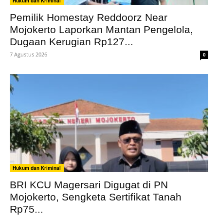
Hukum dan Kriminal
Pemilik Homestay Reddoorz Near
Mojokerto Laporkan Mantan Pengelola,
Dugaan Kerugian Rp127...
7 Agustus 2026
0
Hukum dan Kriminal
BRI KCU Magersari Digugat di PN
Mojokerto, Sengketa Sertifikat Tanah
Rp75...