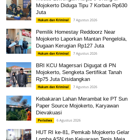
Mojokerto Diduga Tipu 7 Korban Rp630
Juta
7 Agustus 2026
Hukum dan Kriminal
Pemilik Homestay Reddoorz Near
Mojokerto Laporkan Mantan Pengelola,
Dugaan Kerugian Rp127 Juta
7 Agustus 2026
Hukum dan Kriminal
BRI KCU Magersari Digugat di PN
Mojokerto, Sengketa Sertifikat Tanah
Rp75 Juta Disidangkan
7 Agustus 2026
Hukum dan Kriminal
Kebakaran Lahan Merambat ke PT Sun
Paper Source Mojokerto, Karyawan
Dievakuasi
6 Agustus 2026
Peristiwa
HUT RI ke-81, Pemkab Mojokerto Gelar
Lomba ASN dan Kejuaraan Tenis Meja