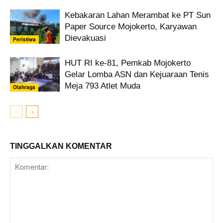
Kebakaran Lahan Merambat ke PT Sun
Paper Source Mojokerto, Karyawan
Dievakuasi
Peristiwa
HUT RI ke-81, Pemkab Mojokerto
Gelar Lomba ASN dan Kejuaraan Tenis
Meja 793 Atlet Muda
Olahraga
TINGGALKAN KOMENTAR