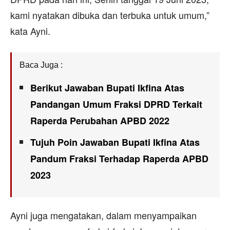
kami nyatakan dibuka dan terbuka untuk umum,”
kata Ayni.
Baca Juga :
Berikut Jawaban Bupati Ikfina Atas
Pandangan Umum Fraksi DPRD Terkait
Raperda Perubahan APBD 2022
Tujuh Poin Jawaban Bupati Ikfina Atas
Pandum Fraksi Terhadap Raperda APBD
2023
Ayni juga mengatakan, dalam menyampaikan