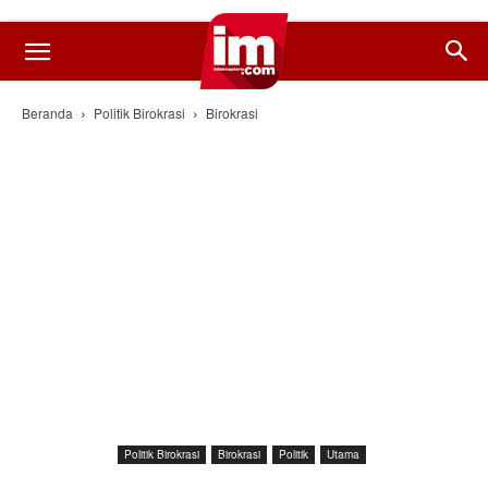
Beranda
Politik Birokrasi
Birokrasi
Politik Birokrasi
Birokrasi
Politik
Utama