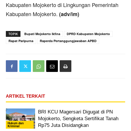
Kabupaten Mojokerto di Lingkungan Pemerintah
Kabupaten Mojokerto.
(adv/im)
TOPIK
Bupati Mojokerto Ikfina
DPRD Kabupaten Mojokerto
Rapat Paripurna
Raperda Pertanggungjawaban APBD
ARTIKEL TERKAIT
BRI KCU Magersari Digugat di PN
Mojokerto, Sengketa Sertifikat Tanah
Hukum dan
Rp75 Juta Disidangkan
Kriminal