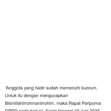
“Anggota yang hadir sudah memenuhi kuorum.
Untuk itu dengan mengucapkan
Bismillahirrohmanirrohim, maka Rapat Paripurna
DPRD pada hari ini, Senin tanggal 19 Juni 2023,