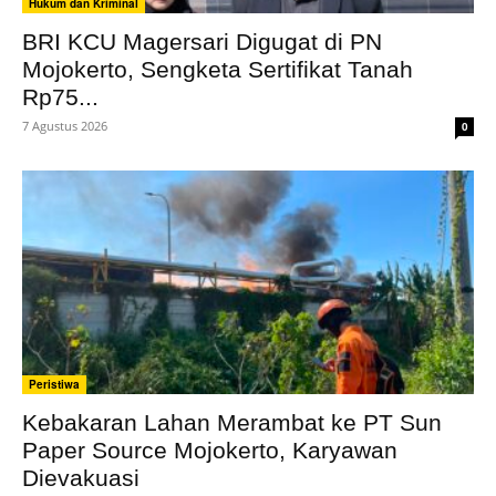
Hukum dan Kriminal
BRI KCU Magersari Digugat di PN
Mojokerto, Sengketa Sertifikat Tanah
Rp75...
7 Agustus 2026
0
Peristiwa
Kebakaran Lahan Merambat ke PT Sun
Paper Source Mojokerto, Karyawan
Dievakuasi