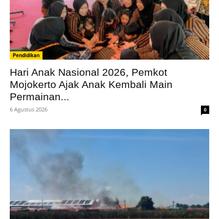
Pendidikan
Hari Anak Nasional 2026, Pemkot
Mojokerto Ajak Anak Kembali Main
Permainan...
6 Agustus 2026
0