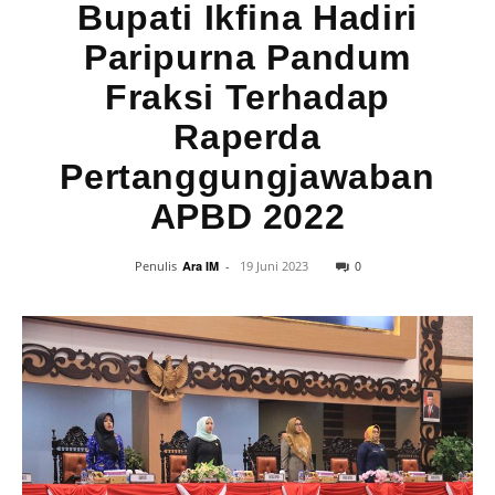
Bupati Ikfina Hadiri
Paripurna Pandum
Fraksi Terhadap
Raperda
Pertanggungjawaban
APBD 2022
0
Penulis
Ara IM
-
19 Juni 2023