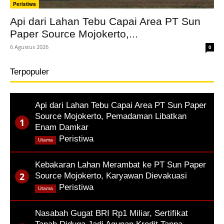
Peristiwa
Api dari Lahan Tebu Capai Area PT Sun
Paper Source Mojokerto,...
6 Agustus 2026
0
Terpopuler
Api dari Lahan Tebu Capai Area PT Sun Paper
Source Mojokerto, Pemadaman Libatkan
Enam Damkar
,
Peristiwa
Utama
Kebakaran Lahan Merambat ke PT Sun Paper
Source Mojokerto, Karyawan Dievakuasi
,
Peristiwa
Utama
Nasabah Gugat BRI Rp1 Miliar, Sertifikat