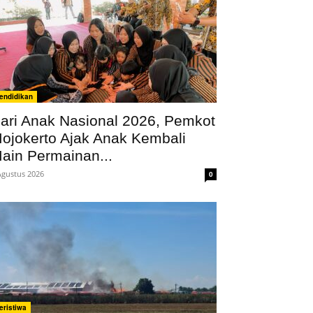
endidikan
ari Anak Nasional 2026, Pemkot
ojokerto Ajak Anak Kembali
ain Permainan...
Agustus 2026
0
eristiwa