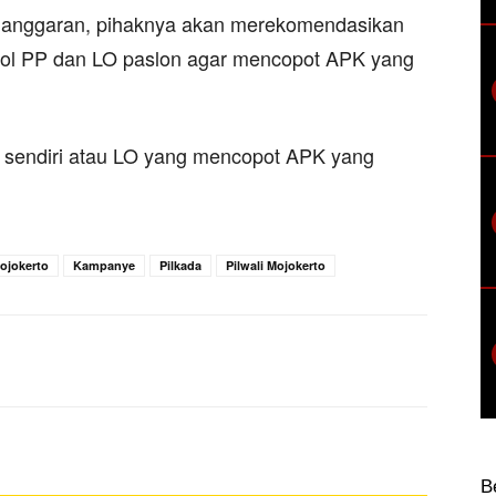
pelanggaran, pihaknya akan merekomendasikan
pol PP dan LO paslon agar mencopot APK yang
a sendiri atau LO yang mencopot APK yang
ojokerto
Kampanye
Pilkada
Pilwali Mojokerto
B