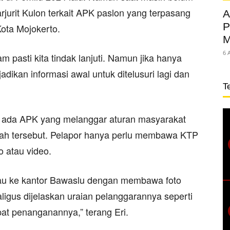
jurit Kulon terkait APK paslon yang terpasang
A
P
ota Mojokerto.
M
6 
 pasti kita tindak lanjuti. Namun jika hanya
jadikan informasi awal untuk ditelusuri lagi dan
T
 ada APK yang melanggar aturan masyarakat
ah tersebut. Pelapor hanya perlu membawa KTP
o atau video.
au ke kantor Bawaslu dengan membawa foto
ligus dijelaskan uraian pelanggarannya seperti
epat penanganannya,” terang Eri.