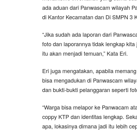
ada aduan dari Panwascam wilayah Par
di Kantor Kecamatan dan Di SMPN 3 K
“Jika sudah ada laporan dari Panwascam
foto dan laporannya tidak lengkap kita 
itu akan menjadi temuan,” Kata Eri.
Eri juga mengatakan, apabila memang
bisa mengadukan di Panwascam wilay
dan bukti-bukti pelanggaran seperti fot
“Warga bisa melapor ke Panwacam at
coppy KTP dan identitas lengkap. Seka
apa, lokasinya dimana jadi itu lebih c