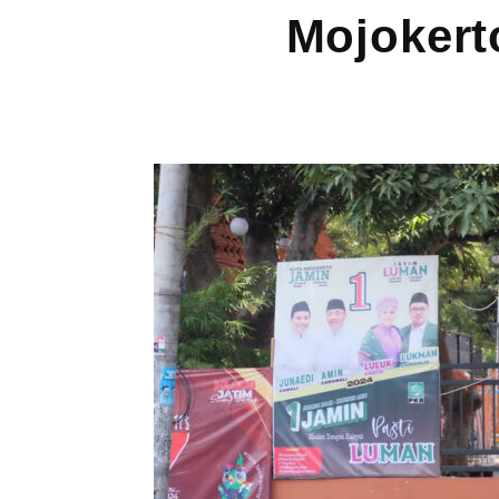
Mojokert