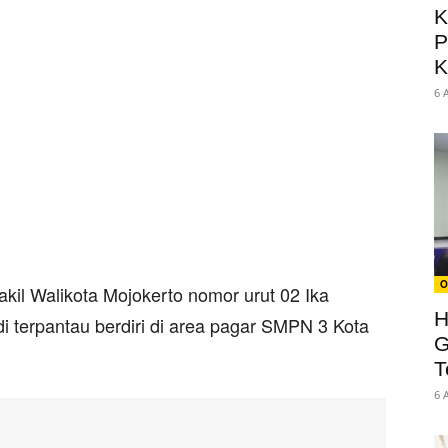
K
P
K
6 
O
il Walikota Mojokerto nomor urut 02 Ika
H
i terpantau berdiri di area pagar SMPN 3 Kota
G
T
6 