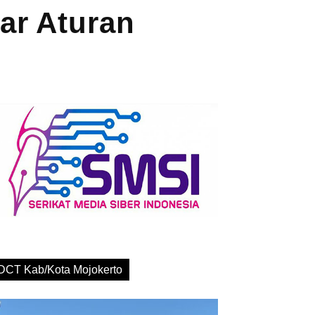
ar Aturan
DCT Kab/Kota Mojokerto