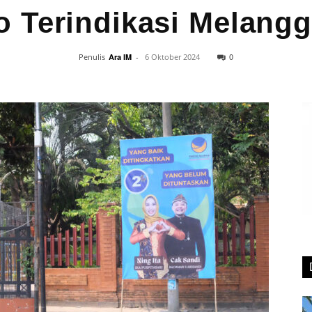
o Terindikasi Melangg
0
Penulis
Ara IM
-
6 Oktober 2024