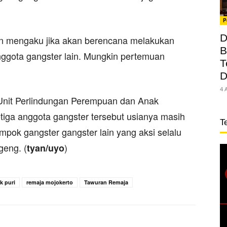
P
D
an mengaku jika akan berencana melakukan
B
ggota gangster lain. Mungkin pertemuan
T
D
4 
e Unit Perlindungan Perempuan dan Anak
tiga anggota gangster tersebut usianya masih
T
mpok gangster gangster lain yang aksi selalu
eng. (
)
tyan/uyo
k puri
remaja mojokerto
Tawuran Remaja