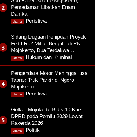
Sun Paper Source Mojokerto,
Pemadaman Libatkan Enam
Damkar
,
Peristiwa
Utama
Sidang Dugaan Penipuan Proyek
Fiktif Rp2 Miliar Bergulir di PN
Mojokerto, Dua Terdakwa…
,
Hukum dan Kriminal
Utama
Pengendara Motor Meninggal usai
Tabrak Truk Parkir di Ngoro
Mojokerto
,
Peristiwa
Utama
Golkar Mojokerto Bidik 10 Kursi
DPRD pada Pemilu 2029 Lewat
Rakerda 2026
,
Politik
Utama