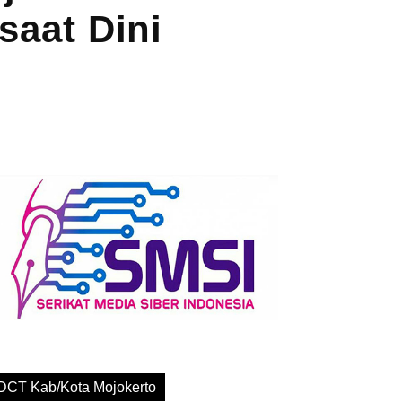
saat Dini
DCT Kab/Kota Mojokerto