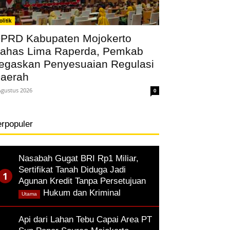
olitik
PRD Kabupaten Mojokerto
ahas Lima Raperda, Pemkab
egaskan Penyesuaian Regulasi
aerah
Agustus 2026
0
erpopuler
Nasabah Gugat BRI Rp1 Miliar,
Sertifikat Tanah Diduga Jadi
Agunan Kredit Tanpa Persetujuan
,
Hukum dan Kriminal
Utama
Api dari Lahan Tebu Capai Area PT