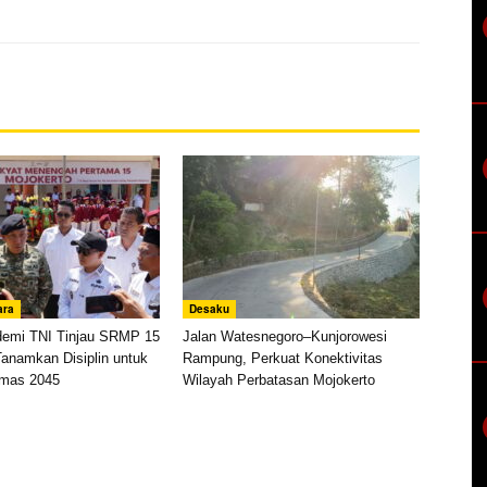
ara
Desaku
demi TNI Tinjau SRMP 15
Jalan Watesnegoro–Kunjorowesi
Tanamkan Disiplin untuk
Rampung, Perkuat Konektivitas
Emas 2045
Wilayah Perbatasan Mojokerto