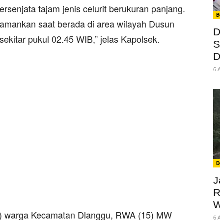
senjata tajam jenis celurit berukuran panjang.
B
a amankan saat berada di area wilayah Dusun
D
ekitar pukul 02.45 WIB,” jelas Kapolsek.
S
D
6 
D
J
R
W
6) warga Kecamatan Dlanggu, RWA (15) MW
6 