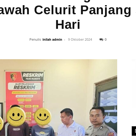
wah Celurit Panjang 
Hari
0
Penulis
inilah admin
-
9 Oktober 2024