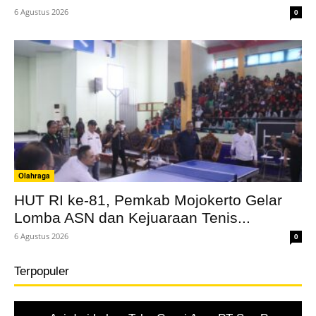
6 Agustus 2026
0
Olahraga
HUT RI ke-81, Pemkab Mojokerto Gelar
Lomba ASN dan Kejuaraan Tenis...
6 Agustus 2026
0
Terpopuler