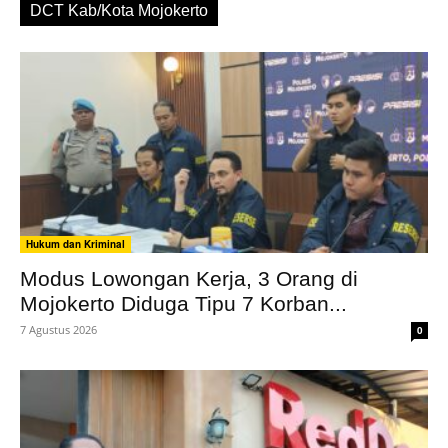
DCT Kab/Kota Mojokerto
Hukum dan Kriminal
Modus Lowongan Kerja, 3 Orang di
Mojokerto Diduga Tipu 7 Korban...
7 Agustus 2026
0