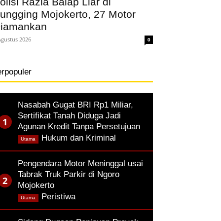
olisi Razia Balap Liar di
ungging Mojokerto, 27 Motor
iamankan
Agustus 2026
0
erpopuler
Nasabah Gugat BRI Rp1 Miliar,
Sertifikat Tanah Diduga Jadi
Agunan Kredit Tanpa Persetujuan
,
Hukum dan Kriminal
Utama
Pengendara Motor Meninggal usai
Tabrak Truk Parkir di Ngoro
Mojokerto
,
Peristiwa
Utama