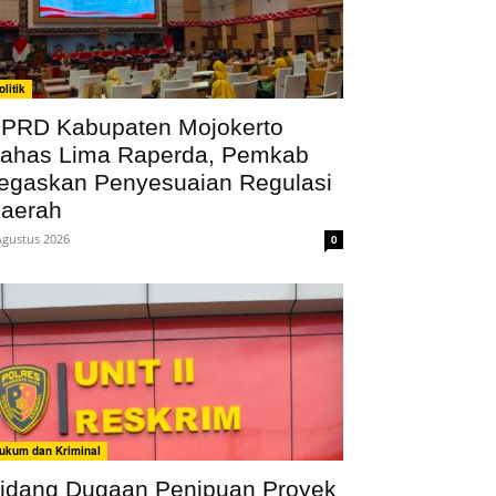
olitik
PRD Kabupaten Mojokerto
ahas Lima Raperda, Pemkab
egaskan Penyesuaian Regulasi
aerah
Agustus 2026
0
ukum dan Kriminal
idang Dugaan Penipuan Proyek