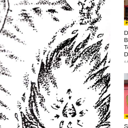
P
D
B
T
D
4 
H
S