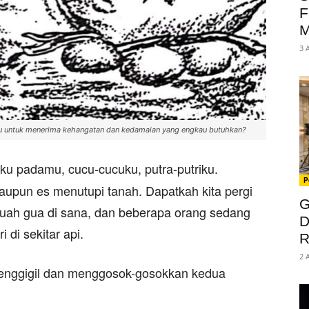
F
M
3 
u untuk menerima kehangatan dan kedamaian yang engkau butuhkan?
u padamu, cucu-cucuku, putra-putriku.
P
aupun es menutupi tanah. Dapatkah kita pergi
G
ebuah gua di sana, dan beberapa orang sedang
D
di sekitar api.
R
2 
enggigil dan menggosok-gosokkan kedua