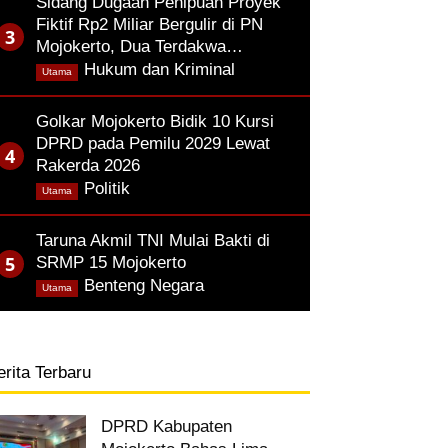
Sidang Dugaan Penipuan Proyek
Fiktif Rp2 Miliar Bergulir di PN
Mojokerto, Dua Terdakwa…
,
Hukum dan Kriminal
Utama
Golkar Mojokerto Bidik 10 Kursi
DPRD pada Pemilu 2029 Lewat
Rakerda 2026
,
Politik
Utama
Taruna Akmil TNI Mulai Bakti di
SRMP 15 Mojokerto
,
Benteng Negara
Utama
erita Terbaru
DPRD Kabupaten