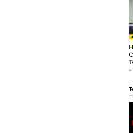
O
H
G
T
6 
T