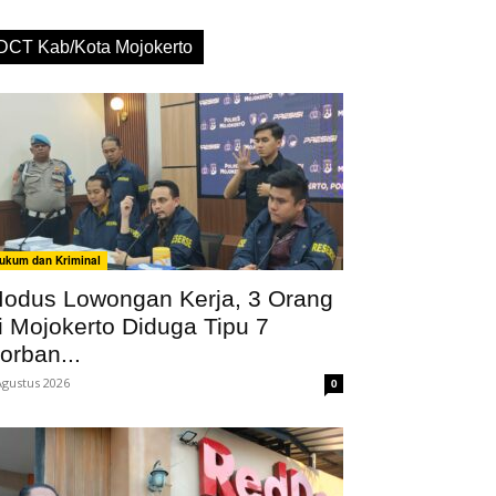
DCT Kab/Kota Mojokerto
ukum dan Kriminal
odus Lowongan Kerja, 3 Orang
i Mojokerto Diduga Tipu 7
orban...
Agustus 2026
0