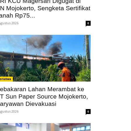
RI KCU Magersari Digugat di
N Mojokerto, Sengketa Sertifikat
anah Rp75...
Agustus 2026
0
eristiwa
ebakaran Lahan Merambat ke
T Sun Paper Source Mojokerto,
aryawan Dievakuasi
Agustus 2026
0