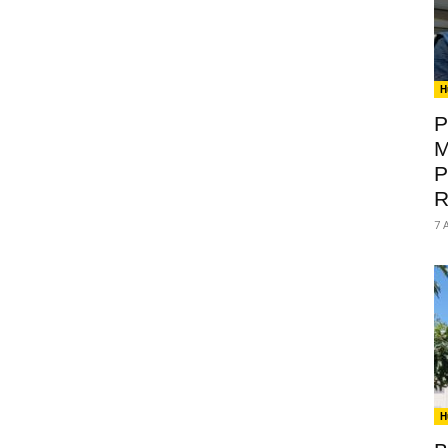
H
P
M
P
R
7 
H