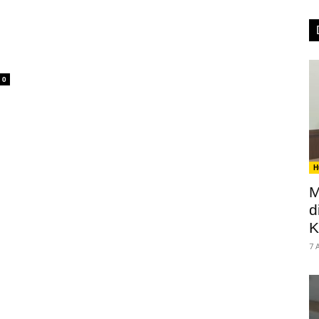
0
H
M
d
K
7 