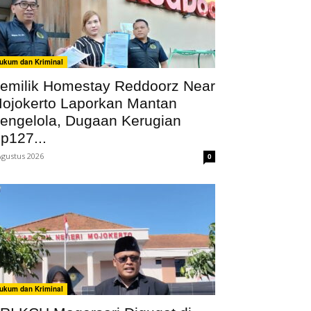
ukum dan Kriminal
emilik Homestay Reddoorz Near
ojokerto Laporkan Mantan
engelola, Dugaan Kerugian
p127...
Agustus 2026
0
ukum dan Kriminal