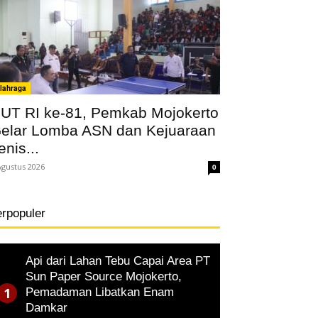
lahraga
UT RI ke-81, Pemkab Mojokerto
elar Lomba ASN dan Kejuaraan
enis...
Agustus 2026
0
erpopuler
Api dari Lahan Tebu Capai Area PT
Sun Paper Source Mojokerto,
Pemadaman Libatkan Enam
Damkar