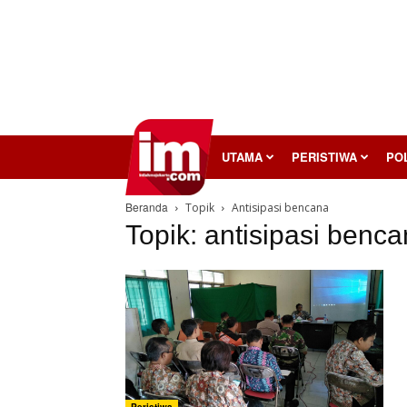
InilahMojokerto
UTAMA
PERISTIWA
POL
Beranda
Topik
Antisipasi bencana
Topik: antisipasi benc
Peristiwa