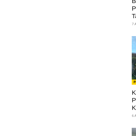
B
P
T
7 
P
K
P
K
6 