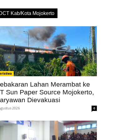
DCT Kab/Kota Mojokerto
eristiwa
ebakaran Lahan Merambat ke
T Sun Paper Source Mojokerto,
aryawan Dievakuasi
Agustus 2026
0