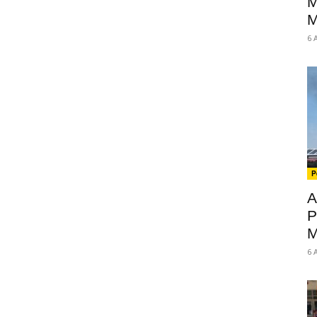
M
M
6 
P
A
P
M
6 