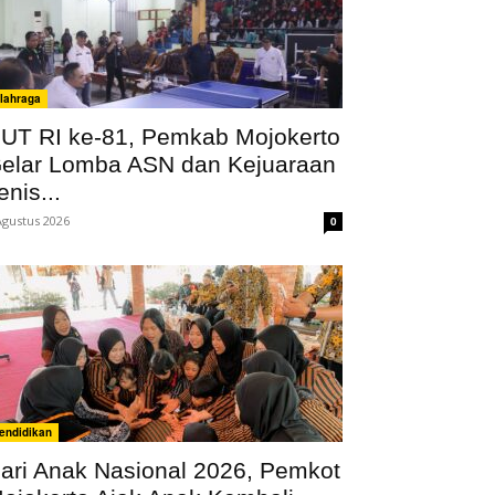
lahraga
UT RI ke-81, Pemkab Mojokerto
elar Lomba ASN dan Kejuaraan
enis...
Agustus 2026
0
endidikan
ari Anak Nasional 2026, Pemkot