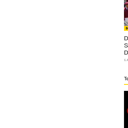
B
D
S
D
6 
T