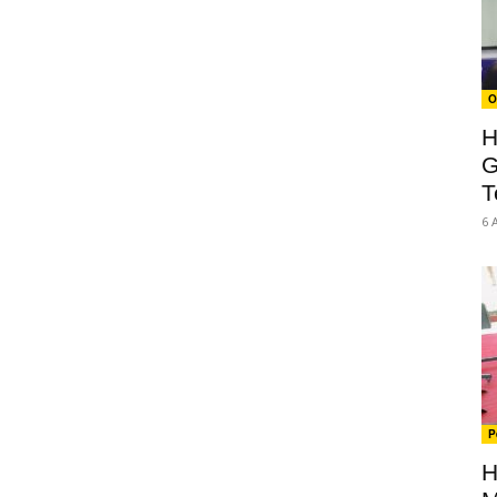
O
H
G
T
6 
P
H