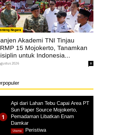
enteng Negara
anjen Akademi TNI Tinjau
RMP 15 Mojokerto, Tanamkan
isiplin untuk Indonesia...
Agustus 2026
0
erpopuler
Api dari Lahan Tebu Capai Area PT
Sun Paper Source Mojokerto,
Pemadaman Libatkan Enam
Damkar
,
Peristiwa
Utama