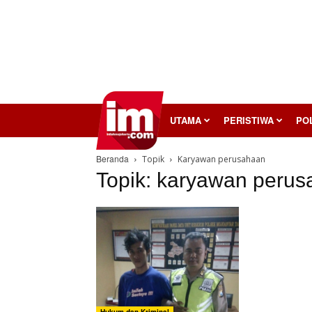
InilahMojokerto
UTAMA
PERISTIWA
POL
Beranda
Topik
Karyawan perusahaan
Topik: karyawan peru
Hukum dan Kriminal