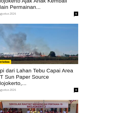
ojokerto Ajak Anak Kembali
ain Permainan...
Agustus 2026
0
eristiwa
pi dari Lahan Tebu Capai Area
T Sun Paper Source
ojokerto,...
Agustus 2026
0