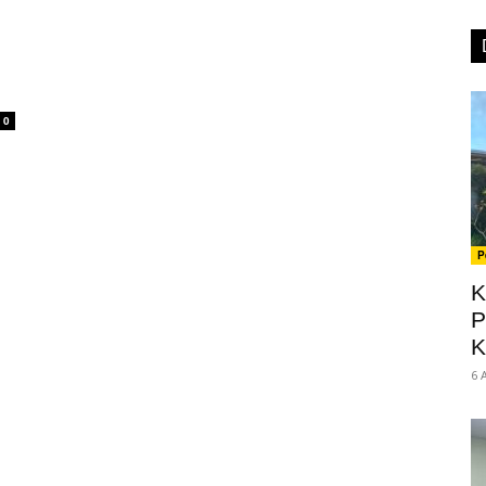
0
P
K
P
K
6 