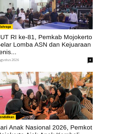
lahraga
UT RI ke-81, Pemkab Mojokerto
elar Lomba ASN dan Kejuaraan
enis...
Agustus 2026
0
endidikan
ari Anak Nasional 2026, Pemkot