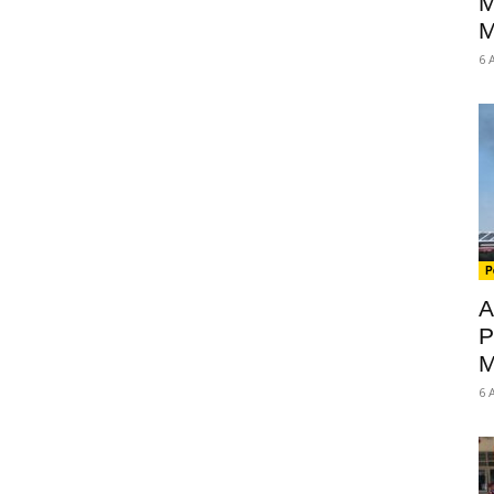
M
M
6 
P
A
P
M
6 