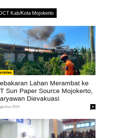
DCT Kab/Kota Mojokerto
eristiwa
ebakaran Lahan Merambat ke
T Sun Paper Source Mojokerto,
aryawan Dievakuasi
Agustus 2026
0