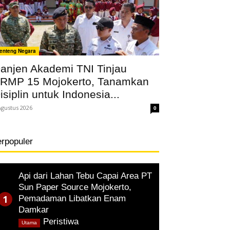
enteng Negara
anjen Akademi TNI Tinjau
RMP 15 Mojokerto, Tanamkan
isiplin untuk Indonesia...
Agustus 2026
0
erpopuler
Api dari Lahan Tebu Capai Area PT
Sun Paper Source Mojokerto,
Pemadaman Libatkan Enam
Damkar
,
Peristiwa
Utama