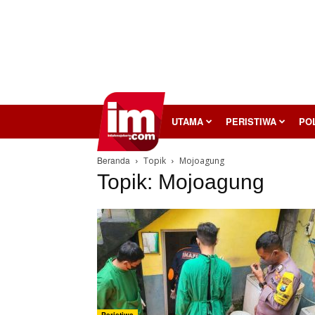
InilahMojokerto
UTAMA
PERISTIWA
POL
Beranda
Topik
Mojoagung
Topik: Mojoagung