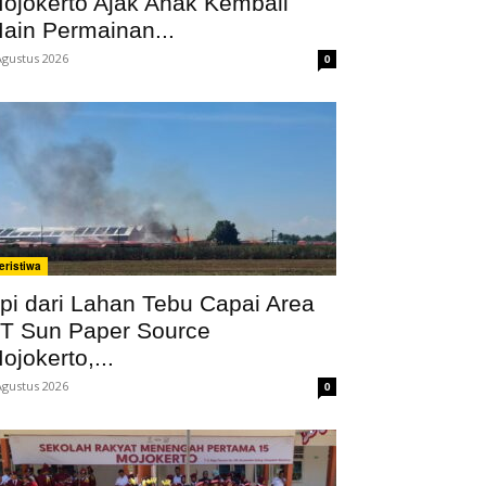
ojokerto Ajak Anak Kembali
ain Permainan...
Agustus 2026
0
eristiwa
pi dari Lahan Tebu Capai Area
T Sun Paper Source
ojokerto,...
Agustus 2026
0