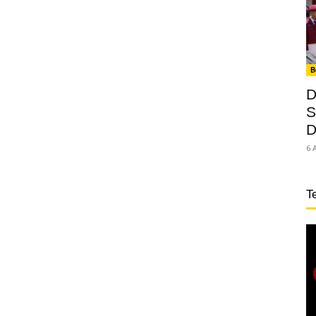
B
D
S
D
6 
T