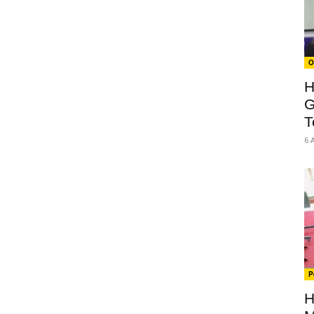
O
H
G
T
6 
P
H