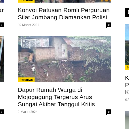
Peristiwa
ar
Konvoi Ratusan Romli Perguruan
Silat Jombang Diamankan Polisi
10 Maret 2024
0
0
P
K
Peristiwa
P
Dapur Rumah Warga di
K
Mojogagung Tergerus Arus
6 
Sungai Akibat Tanggul Kritis
9 Maret 2024
0
0