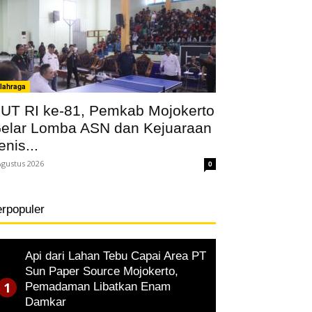
lahraga
UT RI ke-81, Pemkab Mojokerto
elar Lomba ASN dan Kejuaraan
enis...
Agustus 2026
0
erpopuler
Api dari Lahan Tebu Capai Area PT
Sun Paper Source Mojokerto,
Pemadaman Libatkan Enam
Damkar