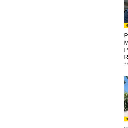
H
P
M
P
R
7 
H