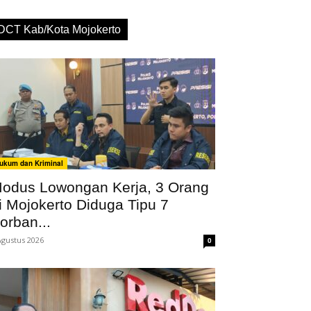
DCT Kab/Kota Mojokerto
ukum dan Kriminal
odus Lowongan Kerja, 3 Orang
i Mojokerto Diduga Tipu 7
orban...
Agustus 2026
0