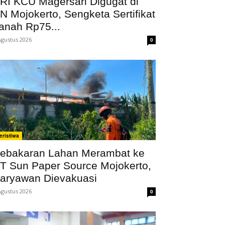
RI KCU Magersari Digugat di
N Mojokerto, Sengketa Sertifikat
anah Rp75...
Agustus 2026
0
eristiwa
ebakaran Lahan Merambat ke
T Sun Paper Source Mojokerto,
aryawan Dievakuasi
Agustus 2026
0