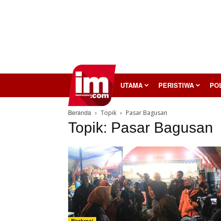
InilahMojokerto
UTAMA
PERISTIWA
POL
Beranda
Topik
Pasar Bagusan
Topik: Pasar Bagusan