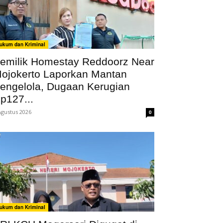
ukum dan Kriminal
emilik Homestay Reddoorz Near
ojokerto Laporkan Mantan
engelola, Dugaan Kerugian
p127...
Agustus 2026
0
ukum dan Kriminal