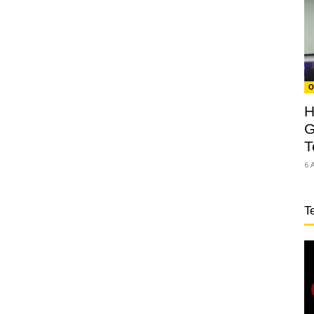
O
H
G
T
6 
T