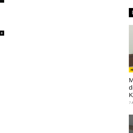
0
H
M
d
K
7 