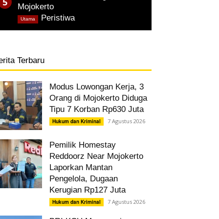
Mojokerto
,
Peristiwa
Utama
erita Terbaru
Modus Lowongan Kerja, 3
Orang di Mojokerto Diduga
Tipu 7 Korban Rp630 Juta
7 Agustus 2026
Hukum dan Kriminal
Pemilik Homestay
Reddoorz Near Mojokerto
Laporkan Mantan
Pengelola, Dugaan
Kerugian Rp127 Juta
7 Agustus 2026
Hukum dan Kriminal