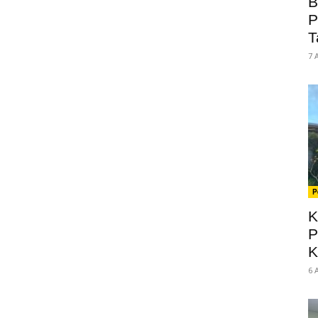
B
P
T
7 
P
K
P
K
6 