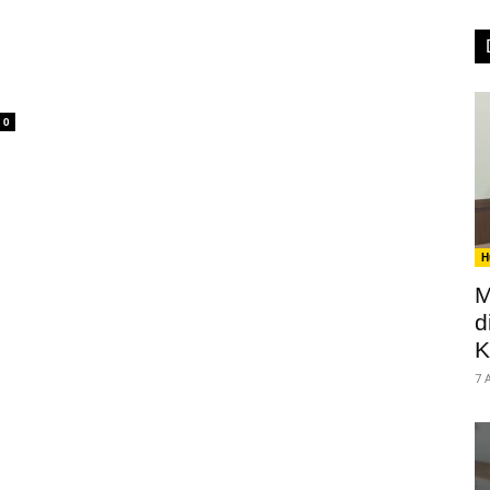
0
H
M
d
K
7 