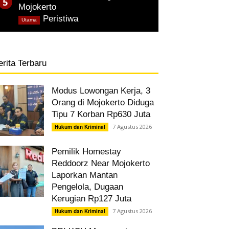
Mojokerto
,
Peristiwa
Utama
erita Terbaru
Modus Lowongan Kerja, 3
Orang di Mojokerto Diduga
Tipu 7 Korban Rp630 Juta
7 Agustus 2026
Hukum dan Kriminal
Pemilik Homestay
Reddoorz Near Mojokerto
Laporkan Mantan
Pengelola, Dugaan
Kerugian Rp127 Juta
7 Agustus 2026
Hukum dan Kriminal