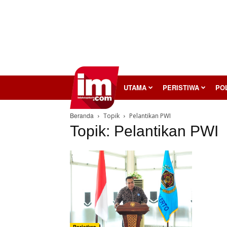
InilahMojokerto
UTAMA
PERISTIWA
POL
Beranda
Topik
Pelantikan PWI
Topik: Pelantikan PWI