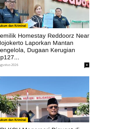
ukum dan Kriminal
emilik Homestay Reddoorz Near
ojokerto Laporkan Mantan
engelola, Dugaan Kerugian
p127...
Agustus 2026
0
ukum dan Kriminal