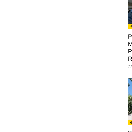
H
P
M
P
R
7 
H