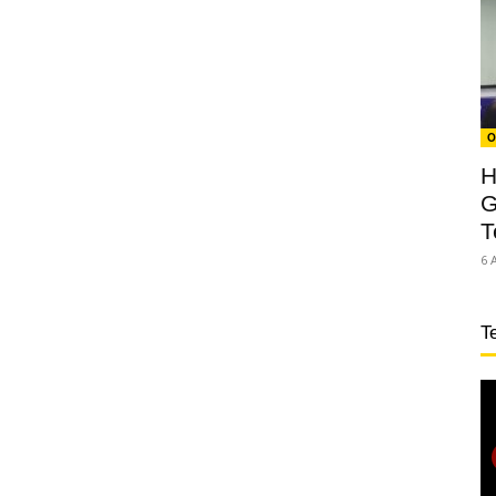
O
H
G
T
6 
T