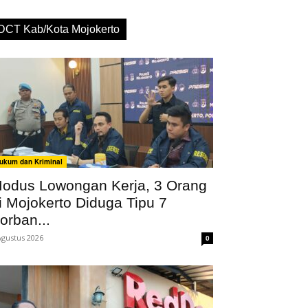
DCT Kab/Kota Mojokerto
ukum dan Kriminal
odus Lowongan Kerja, 3 Orang
i Mojokerto Diduga Tipu 7
orban...
Agustus 2026
0