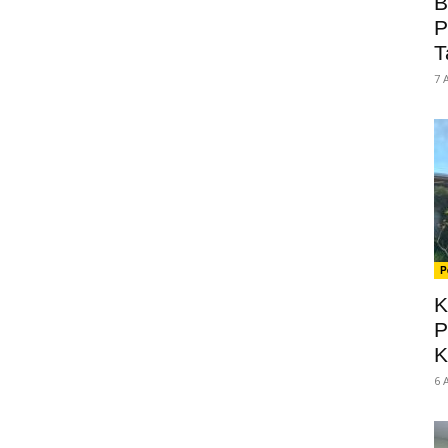
B
P
T
7 
P
K
P
K
6 