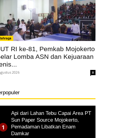
lahraga
UT RI ke-81, Pemkab Mojokerto
elar Lomba ASN dan Kejuaraan
enis...
Agustus 2026
0
erpopuler
Api dari Lahan Tebu Capai Area PT
Sun Paper Source Mojokerto,
Pemadaman Libatkan Enam
Damkar