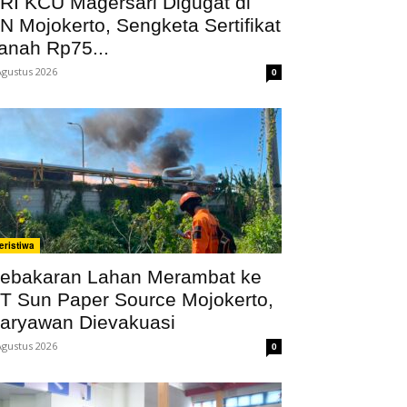
RI KCU Magersari Digugat di
N Mojokerto, Sengketa Sertifikat
anah Rp75...
Agustus 2026
0
eristiwa
ebakaran Lahan Merambat ke
T Sun Paper Source Mojokerto,
aryawan Dievakuasi
Agustus 2026
0