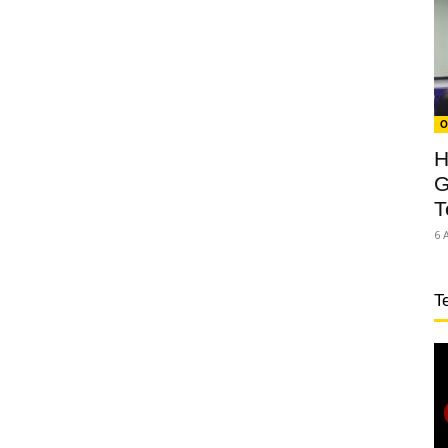
O
H
G
T
6 
T