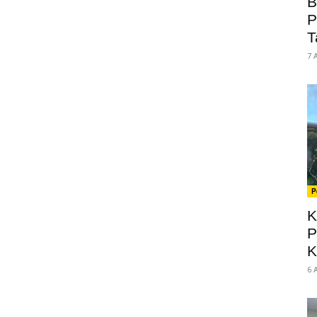
B
P
T
7 
P
K
P
K
6 