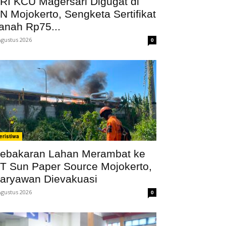
RI KCU Magersari Digugat di
N Mojokerto, Sengketa Sertifikat
anah Rp75...
Agustus 2026
0
eristiwa
ebakaran Lahan Merambat ke
T Sun Paper Source Mojokerto,
aryawan Dievakuasi
Agustus 2026
0