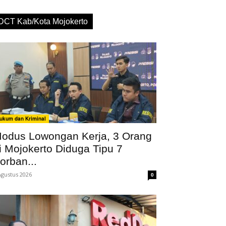
DCT Kab/Kota Mojokerto
ukum dan Kriminal
odus Lowongan Kerja, 3 Orang
i Mojokerto Diduga Tipu 7
orban...
Agustus 2026
0