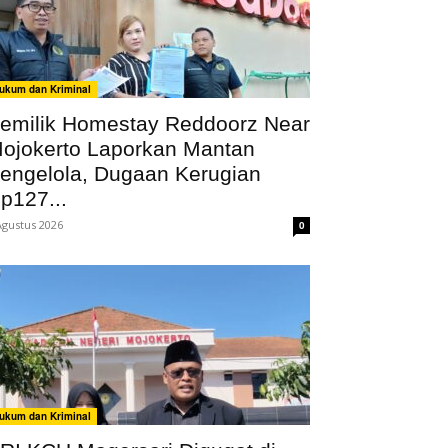
ukum dan Kriminal
emilik Homestay Reddoorz Near
ojokerto Laporkan Mantan
engelola, Dugaan Kerugian
p127...
Agustus 2026
0
ukum dan Kriminal