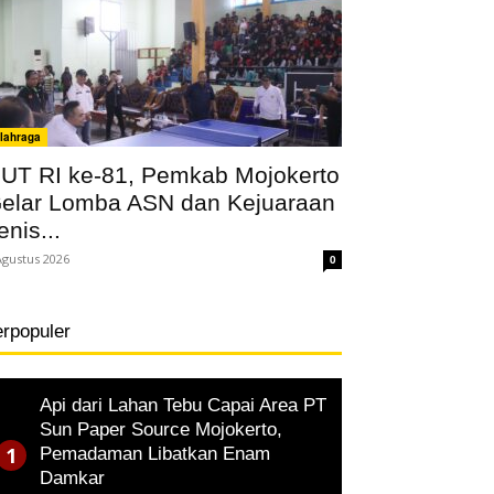
lahraga
UT RI ke-81, Pemkab Mojokerto
elar Lomba ASN dan Kejuaraan
enis...
Agustus 2026
0
erpopuler
Api dari Lahan Tebu Capai Area PT
Sun Paper Source Mojokerto,
Pemadaman Libatkan Enam
Damkar