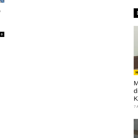
o
0
H
M
d
K
7 