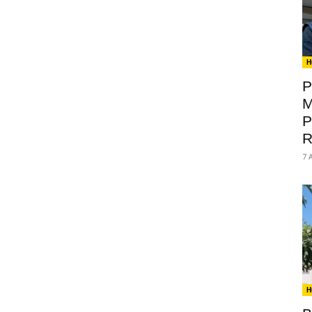
H
P
M
P
R
7 
H