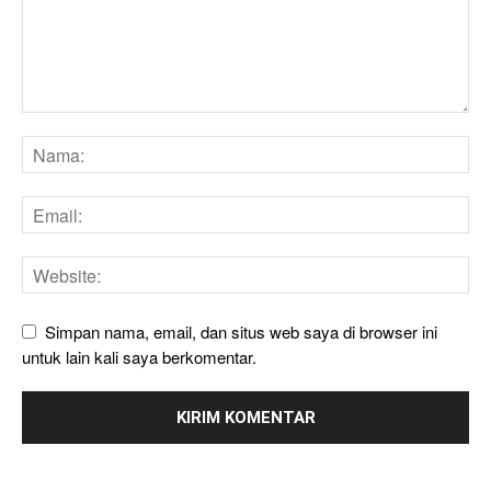
Simpan nama, email, dan situs web saya di browser ini
untuk lain kali saya berkomentar.