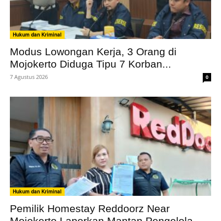
Hukum dan Kriminal
Modus Lowongan Kerja, 3 Orang di
Mojokerto Diduga Tipu 7 Korban...
7 Agustus 2026
0
Hukum dan Kriminal
Pemilik Homestay Reddoorz Near
Mojokerto Laporkan Mantan Pengelola,