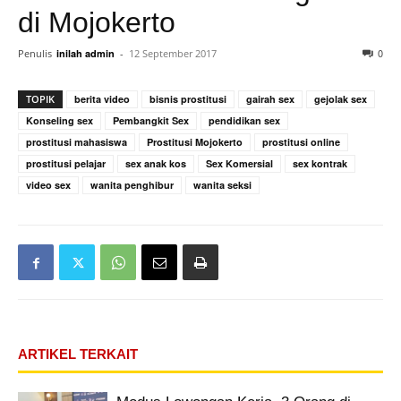
di Mojokerto
0
Penulis
inilah admin
-
12 September 2017
TOPIK
berita video
bisnis prostitusi
gairah sex
gejolak sex
Konseling sex
Pembangkit Sex
pendidikan sex
prostitusi mahasiswa
Prostitusi Mojokerto
prostitusi online
prostitusi pelajar
sex anak kos
Sex Komersial
sex kontrak
video sex
wanita penghibur
wanita seksi
ARTIKEL TERKAIT