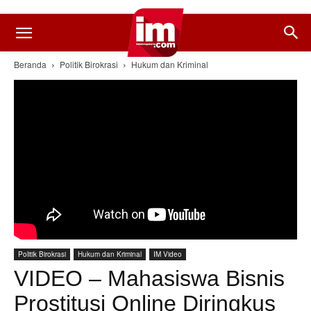
Beranda
Politik Birokrasi
Hukum dan Kriminal
Politik Birokrasi
Hukum dan Kriminal
IM Video
VIDEO – Mahasiswa Bisnis
Prostitusi Online Diringkus