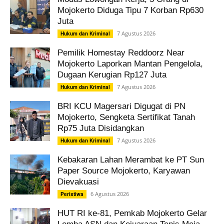
Mojokerto Diduga Tipu 7 Korban Rp630
Juta
7 Agustus 2026
Hukum dan Kriminal
Pemilik Homestay Reddoorz Near
Mojokerto Laporkan Mantan Pengelola,
Dugaan Kerugian Rp127 Juta
7 Agustus 2026
Hukum dan Kriminal
BRI KCU Magersari Digugat di PN
Mojokerto, Sengketa Sertifikat Tanah
Rp75 Juta Disidangkan
7 Agustus 2026
Hukum dan Kriminal
Kebakaran Lahan Merambat ke PT Sun
Paper Source Mojokerto, Karyawan
Dievakuasi
6 Agustus 2026
Peristiwa
HUT RI ke-81, Pemkab Mojokerto Gelar