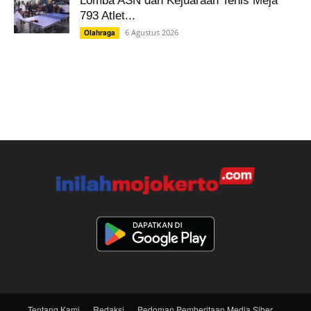
Lomba ASN dan Kejuaraan Tenis Meja
793 Atlet...
6 Agustus 2026
Olahraga
Tentang Kami
Redaksi
Pedoman Pemberitaan Media Siber